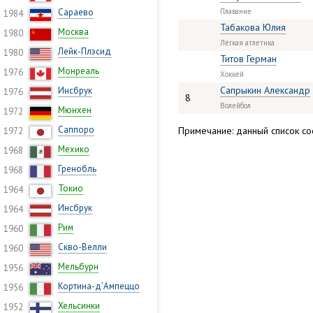
Сараево
Плавание
1984
Табакова Юлия
Москва
1980
Лёгкая атлетика
Лейк-Плэсид
1980
Титов Герман
Монреаль
1976
Хоккей
Сапрыкин Александр
Инсбрук
1976
8
Волейбол
Мюнхен
1972
Саппоро
Примечание: данный список сос
1972
Мехико
1968
Гренобль
1968
Токио
1964
Инсбрук
1964
Рим
1960
Скво-Велли
1960
Мельбурн
1956
Кортина-д’Ампеццо
1956
Хельсинки
1952