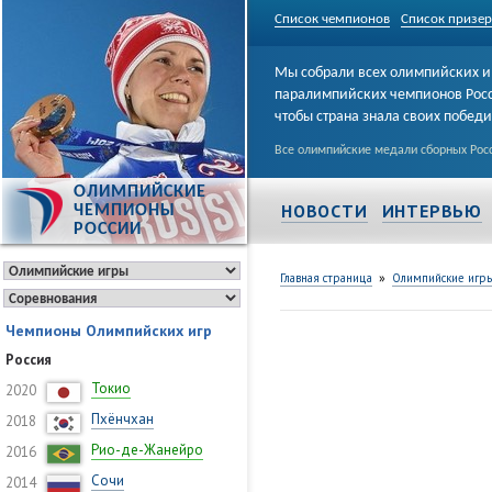
Список чемпионов
Список призе
Мы собрали всех олимпийских и
паралимпийских чемпионов Рос
чтобы страна знала своих побед
Все олимпийские медали сборных Росс
ОЛИМПИЙСКИЕ
НОВОСТИ
ИНТЕРВЬЮ
ЧЕМПИОНЫ
РОССИИ
»
Главная страница
Олимпийские игр
Чемпионы Олимпийских игр
Россия
Токио
2020
Пхёнчхан
2018
Рио-де-Жанейро
2016
Сочи
2014