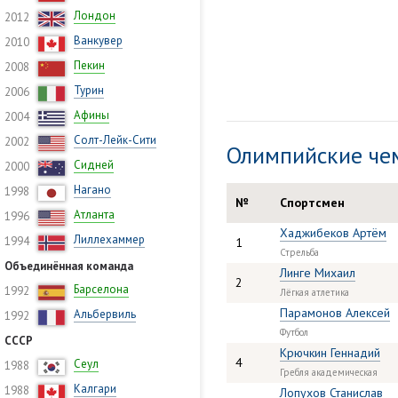
Лондон
2012
Ванкувер
2010
Пекин
2008
Турин
2006
Афины
2004
Солт-Лейк-Сити
2002
Олимпийские че
Сидней
2000
Нагано
1998
№
Спортсмен
Атланта
1996
Хаджибеков Артём
Лиллехаммер
1994
1
Стрельба
Объединённая команда
Линге Михаил
2
Барселона
1992
Лёгкая атлетика
Парамонов Алексей
Альбервиль
1992
Футбол
СССР
Крючкин Геннадий
4
Сеул
1988
Гребля академическая
Калгари
1988
Лопухов Станислав