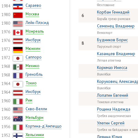
Сараево
Фехтование
1984
Корбан Геннадий
Москва
1980
6
Борьба греко-римская
Лейк-Плэсид
1980
Семенец Владимир
Монреаль
1976
Велоспорт
Будников Борис
Инсбрук
1976
8
Парусный спорт
Мюнхен
1972
Казанцев Владимир
Саппоро
1972
Лёгкая атлетика
Мехико
1968
Коркмаз Инесса
Гренобль
Волейбол
1968
Коруковец Александ
Токио
1964
Волейбол
Инсбрук
1964
Лопатин Евгений
Рим
1960
Тяжелая атлетика
Скво-Велли
Рощина Надежда
1960
Гребля академическая
Мельбурн
1956
Улегин Сергей
Кортина-д’Ампеццо
1956
Гребля на байдарках и кан
Хельсинки
1952
Левина Юлия