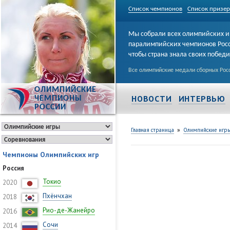
Список чемпионов
Список призе
Мы собрали всех олимпийских и
паралимпийских чемпионов Рос
чтобы страна знала своих побед
Все олимпийские медали сборных Росс
ОЛИМПИЙСКИЕ
НОВОСТИ
ИНТЕРВЬЮ
ЧЕМПИОНЫ
РОССИИ
»
Главная страница
Олимпийские игр
Чемпионы Олимпийских игр
Россия
Токио
2020
Пхёнчхан
2018
Рио-де-Жанейро
2016
Сочи
2014