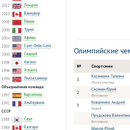
Лондон
2012
Ванкувер
2010
Пекин
2008
Турин
2006
Афины
2004
Солт-Лейк-Сити
2002
Олимпийские чем
Сидней
2000
Нагано
1998
№
Спортсмен
Атланта
1996
Казанкина Татьяна
Лиллехаммер
1994
1
Лёгкая атлетика
Объединённая команда
Сисикин Юрий
2
Барселона
1992
Фехтование
Коваленко Андрей
Альбервиль
1992
3
Хоккей
СССР
Прудскова Валентин
Сеул
1988
Фехтование
Калгари
1988
Шаров Юрий