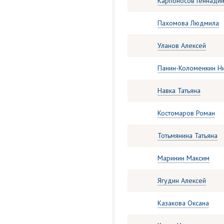
Карпоносов Геннади
Пахомова Людмила
Уланов Алексей
Панин-Коломенкин Н
Навка Татьяна
Костомаров Роман
Тотьмянина Татьяна
Маринин Максим
Ягудин Алексей
Казакова Оксана