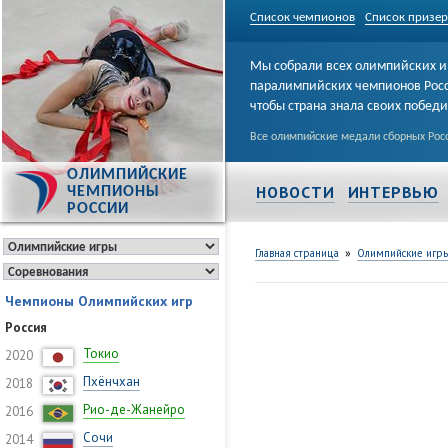
Список чемпионов
Список призе
Мы собрали всех олимпийских и
паралимпийских чемпионов Рос
чтобы страна знала своих побед
Все олимпийские медали сборных Росс
ОЛИМПИЙСКИЕ
НОВОСТИ
ИНТЕРВЬЮ
ЧЕМПИОНЫ
РОССИИ
»
Главная страница
Олимпийские игр
Чемпионы Олимпийских игр
Россия
Токио
2020
Пхёнчхан
2018
Рио-де-Жанейро
2016
Сочи
2014