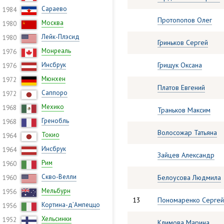
Сараево
1984
Протопопов Олег
Москва
1980
Лейк-Плэсид
1980
Гриньков Сергей
Монреаль
1976
Инсбрук
Грищук Оксана
1976
Мюнхен
1972
Платов Евгений
Саппоро
1972
Мехико
1968
Траньков Максим
Гренобль
1968
Волосожар Татьяна
Токио
1964
Инсбрук
1964
Зайцев Александр
Рим
1960
Скво-Велли
Белоусова Людмила
1960
Мельбурн
1956
13
Пономаренко Сергей
Кортина-д’Ампеццо
1956
Хельсинки
1952
Климова Марина