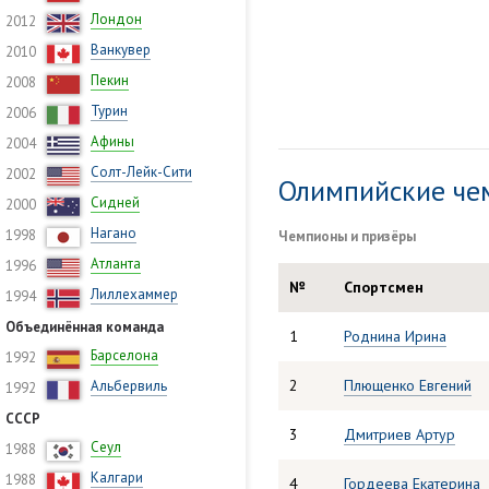
Лондон
2012
Ванкувер
2010
Пекин
2008
Турин
2006
Афины
2004
Солт-Лейк-Сити
2002
Олимпийские че
Сидней
2000
Нагано
1998
Чемпионы и призёры
Атланта
1996
№
Спортсмен
Лиллехаммер
1994
Объединённая команда
1
Роднина Ирина
Барселона
1992
2
Плющенко Евгений
Альбервиль
1992
СССР
3
Дмитриев Артур
Сеул
1988
Калгари
1988
4
Гордеева Екатерина