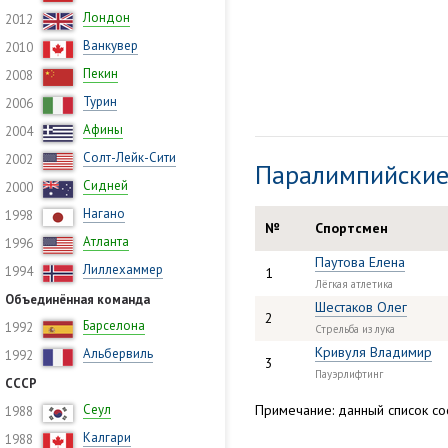
Лондон
2012
Ванкувер
2010
Пекин
2008
Турин
2006
Афины
2004
Солт-Лейк-Сити
2002
Паралимпийские
Сидней
2000
Нагано
1998
№
Спортсмен
Атланта
1996
Паутова Елена
Лиллехаммер
1994
1
Лёгкая атлетика
Объединённая команда
Шестаков Олег
2
Барселона
1992
Стрельба из лука
Кривуля Владимир
Альбервиль
1992
3
Пауэрлифтинг
СССР
Сеул
Примечание: данный список сос
1988
Калгари
1988