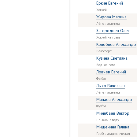
Ёркин Евгений
Хоккей
Жирова Марина
Лёгкая атлетика
Загороднев Олег
Хоккей на траве
Колобнев Александр
Велоспорт
Кузина Светлана
Водное поло
Ловчев Евгений
Футбол
Лыхо Вячеслав
Лёгкая атлетика
Минаев Александр
Футбол
Минибаев Виктор
Прыжки в воду
Мишенина Галина
Гребля академическая