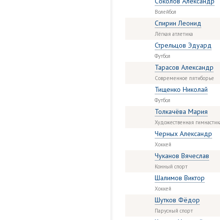
Соколов Александр
Волейбол
Спирин Леонид
Лёгкая атлетика
Стрельцов Эдуард
Футбол
Тарасов Александр
Современное пятиборье
Тищенко Николай
Футбол
Толкачёва Мария
Художественная гимнастик
Черных Александр
Хоккей
Чуканов Вячеслав
Конный спорт
Шалимов Виктор
Хоккей
Шутков Фёдор
Парусный спорт