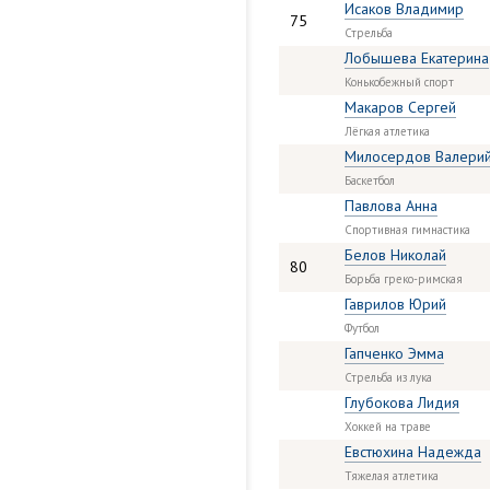
Исаков Владимир
75
Стрельба
Лобышева Екатерина
Конькобежный спорт
Макаров Сергей
Лёгкая атлетика
Милосердов Валери
Баскетбол
Павлова Анна
Спортивная гимнастика
Белов Николай
80
Борьба греко-римская
Гаврилов Юрий
Футбол
Гапченко Эмма
Стрельба из лука
Глубокова Лидия
Хоккей на траве
Евстюхина Надежда
Тяжелая атлетика