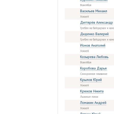
Волейбол
Васильев Михаил
Хоккей
Дегтярёв Александр
Гребля на байдарках и кан
Диденко Валерий
Гребля на байдарках и кан
Ионов Анатолий
Хоккей
Козырева Любовь
Волейбол
Коробова Дарья
Синхронное плавание
Крылов Юрий
Хоккей
Крюков Никита
Лыжные гонки
Ломакин Андрей
Хоккей