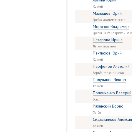
Ляпкин Юрий
Хоккей
Малышев Юрий
Гребля академическая
Морозов Владимир
Гребля на байдарках и кан
Назарова Ирина
Лёгкая атлетика
Пантюхов Юрий
Хоккей
Парфёнов Анатолий
Борьба греко-римская
Полупанов Виктор
Хоккей
Попенченко Валерий
Бокс
Разинский Борис
Футбол
Сидельников Алекса
Хоккей