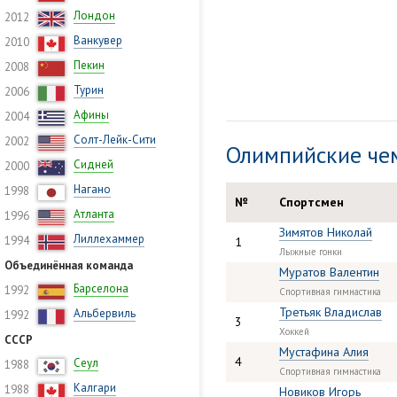
Лондон
2012
Ванкувер
2010
Пекин
2008
Турин
2006
Афины
2004
Солт-Лейк-Сити
2002
Олимпийские че
Сидней
2000
Нагано
1998
№
Спортсмен
Атланта
1996
Зимятов Николай
Лиллехаммер
1994
1
Лыжные гонки
Объединённая команда
Муратов Валентин
Барселона
1992
Спортивная гимнастика
Третьяк Владислав
Альбервиль
1992
3
Хоккей
СССР
Мустафина Алия
4
Сеул
1988
Спортивная гимнастика
Калгари
1988
Новиков Игорь