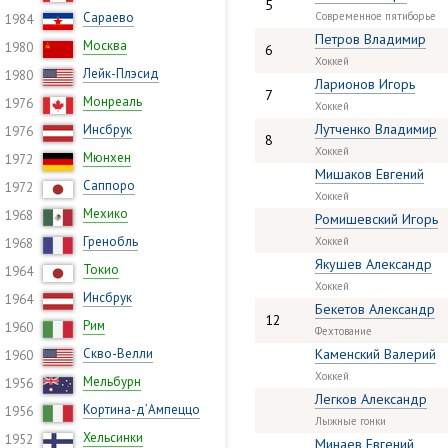
5
Сараево
Современное пятиборье
1984
Петров Владимир
Москва
1980
6
Хоккей
Лейк-Плэсид
1980
Ларионов Игорь
7
Монреаль
1976
Хоккей
Лутченко Владимир
Инсбрук
1976
8
Хоккей
Мюнхен
1972
Мишаков Евгений
Саппоро
1972
Хоккей
Мехико
1968
Ромишевский Игорь
Гренобль
Хоккей
1968
Якушев Александр
Токио
1964
Хоккей
Инсбрук
1964
Бекетов Александр
12
Рим
1960
Фехтование
Скво-Велли
Каменский Валерий
1960
Хоккей
Мельбурн
1956
Легков Александр
Кортина-д’Ампеццо
1956
Лыжные гонки
Хельсинки
1952
Минаев Евгений