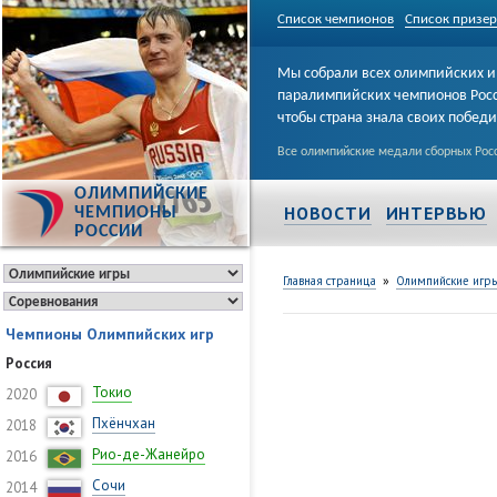
Список чемпионов
Список призе
Мы собрали всех олимпийских и
паралимпийских чемпионов Рос
чтобы страна знала своих побед
Все олимпийские медали сборных Росс
ОЛИМПИЙСКИЕ
НОВОСТИ
ИНТЕРВЬЮ
ЧЕМПИОНЫ
РОССИИ
»
Главная страница
Олимпийские игр
Чемпионы Олимпийских игр
Россия
Токио
2020
Пхёнчхан
2018
Рио-де-Жанейро
2016
Сочи
2014