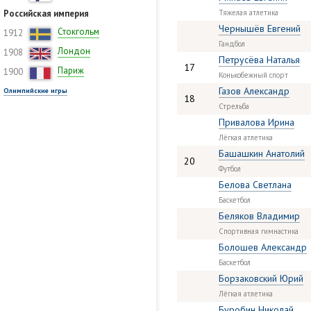
Российская империя
Тяжелая атлетика
Чернышёв Евгений
Стокгольм
1912
Гандбол
Лондон
1908
Петрусёва Наталья
17
Париж
1900
Конькобежный спорт
Газов Александр
Олимпийские игры
18
Стрельба
Привалова Ирина
Лёгкая атлетика
Башашкин Анатолий
20
Футбол
Белова Светлана
Баскетбол
Беляков Владимир
Спортивная гимнастика
Болошев Александр
Баскетбол
Борзаковский Юрий
Лёгкая атлетика
Буробин Николай