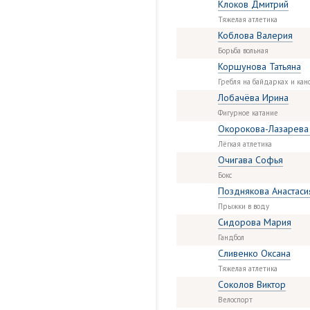
Клоков Дмитрий
Тяжелая атлетика
Коблова Валерия
Борьба вольная
Коршунова Татьяна
Гребля на байдарках и кан
Лобачёва Ирина
Фигурное катание
Окорокова-Лазарева
Лёгкая атлетика
Очигава Софья
Бокс
Позднякова Анастаси
Прыжки в воду
Сидорова Мария
Гандбол
Сливенко Оксана
Тяжелая атлетика
Соколов Виктор
Велоспорт