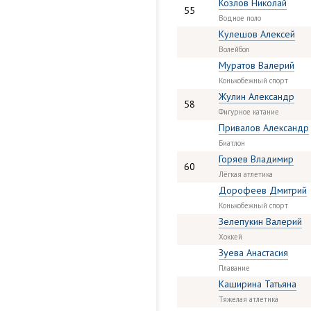
Козлов Николай
55
Водное поло
Кулешов Алексей
Волейбол
Муратов Валерий
Конькобежный спорт
Жулин Александр
58
Фигурное катание
Привалов Александр
Биатлон
Горяев Владимир
60
Лёгкая атлетика
Дорофеев Дмитрий
Конькобежный спорт
Зелепукин Валерий
Хоккей
Зуева Анастасия
Плавание
Каширина Татьяна
Тяжелая атлетика