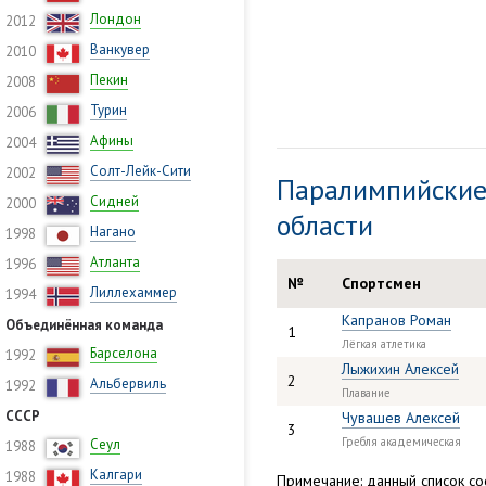
Лондон
2012
Ванкувер
2010
Пекин
2008
Турин
2006
Афины
2004
Солт-Лейк-Сити
2002
Паралимпийские
Сидней
2000
области
Нагано
1998
Атланта
1996
№
Спортсмен
Лиллехаммер
1994
Капранов Роман
Объединённая команда
1
Лёгкая атлетика
Барселона
1992
Лыжихин Алексей
2
Альбервиль
1992
Плавание
СССР
Чувашев Алексей
3
Гребля академическая
Сеул
1988
Калгари
1988
Примечание: данный список сос