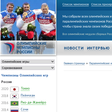
Список чемпионов
Список призе
Мы собрали всех олимпийских и
паралимпийских чемпионов Рос
чтобы страна знала своих побед
Все олимпийские медали сборных Росс
ОЛИМПИЙСКИЕ
НОВОСТИ
ИНТЕРВЬЮ
ЧЕМПИОНЫ
РОССИИ
»
Главная страница
Паралимпийские 
Чемпионы Олимпийских игр
Россия
Токио
2020
Пхёнчхан
2018
Рио-де-Жанейро
2016
Сочи
2014