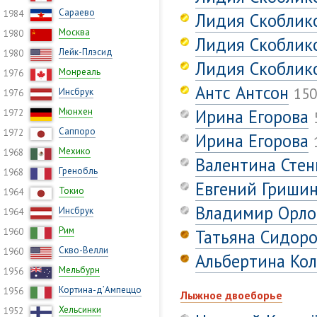
Сараево
1984
Лидия Скоблик
Москва
1980
Лидия Скоблик
Лейк-Плэсид
1980
Лидия Скоблик
Монреаль
1976
Антс Антсон
150
Инсбрук
1976
Мюнхен
Ирина Егорова
1972
Саппоро
1972
Ирина Егорова
Мехико
1968
Валентина Стен
Гренобль
1968
Евгений Гриши
Токио
1964
Владимир Орло
Инсбрук
1964
Рим
1960
Татьяна Сидор
Скво-Велли
1960
Альбертина Ко
Мельбурн
1956
Кортина-д’Ампеццо
1956
Лыжное двоеборье
Хельсинки
1952