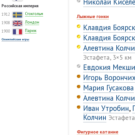
Николай Кисел
Российская империя
Стокгольм
1912
Лыжные гонки
Лондон
1908
Клавдия Боярс
Париж
1900
Клавдия Боярс
Олимпийские игры
Алевтина Колч
Эстафета, 3×5 км
Евдокия Мекши
Игорь Ворончи
Мария Гусакова
Алевтина Колч
Иван Утробин
,
Колчин
Эстафета
Фигурное катание