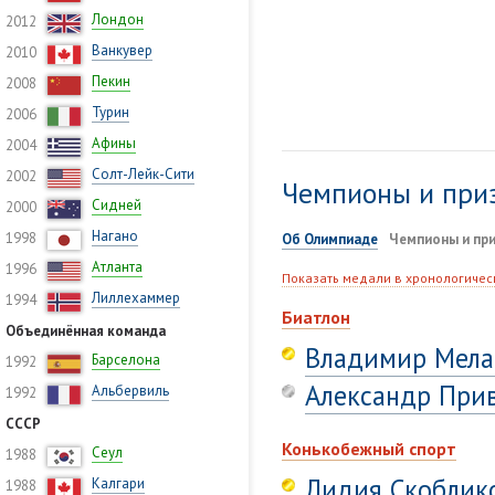
Лондон
2012
Ванкувер
2010
Пекин
2008
Турин
2006
Афины
2004
Солт-Лейк-Сити
2002
Чемпионы и при
Сидней
2000
Нагано
1998
Об Олимпиаде
Чемпионы и пр
Атланта
1996
Показать медали в хронологичес
Лиллехаммер
1994
Биатлон
Объединённая команда
Владимир Мела
Барселона
1992
Александр При
Альбервиль
1992
СССР
Конькобежный спорт
Сеул
1988
Лидия Скоблик
Калгари
1988