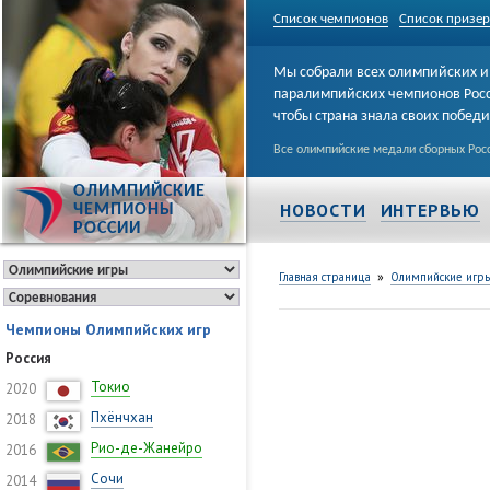
Список чемпионов
Список призе
Мы собрали всех олимпийских и
паралимпийских чемпионов Рос
чтобы страна знала своих побед
Все олимпийские медали сборных Росс
ОЛИМПИЙСКИЕ
НОВОСТИ
ИНТЕРВЬЮ
ЧЕМПИОНЫ
РОССИИ
»
Главная страница
Олимпийские игр
Чемпионы Олимпийских игр
Россия
Токио
2020
Пхёнчхан
2018
Рио-де-Жанейро
2016
Сочи
2014