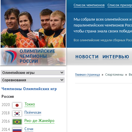
Список чемпионов
Список призе
Мы собрали всех олимпийских и
паралимпийских чемпионов Рос
чтобы страна знала своих побед
Все олимпийские медали сборных Росс
ОЛИМПИЙСКИЕ
НОВОСТИ
ИНТЕРВЬЮ
ЧЕМПИОНЫ
РОССИИ
»
»
Главная страница
Спортсмены
В
Чемпионы Олимпийских игр
Россия
Токио
2020
Пхёнчхан
2018
Рио-де-Жанейро
2016
Сочи
2014