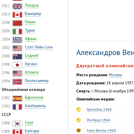
Лондон
2012
Ванкувер
2010
Пекин
2008
Турин
2006
Афины
2004
Солт-Лейк-Сити
2002
Александров Ве
Сидней
2000
Нагано
1998
Двукратный олимпийски
Атланта
1996
Место рождения:
Москва
Лиллехаммер
1994
Дата рождения:
18 апреля 1937
Объединённая команда
Смерть:
г. Москва (6 ноября 199
Барселона
1992
Олимпийские медали:
Альбервиль
1992
Гренобль 1968
СССР
Инсбрук 1964
Сеул
1988
Скво-Велли 1960
Калгари
1988