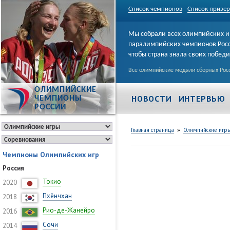
Список чемпионов
Список призе
Мы собрали всех олимпийских и
паралимпийских чемпионов Рос
чтобы страна знала своих побед
Все олимпийские медали сборных Росс
ОЛИМПИЙСКИЕ
НОВОСТИ
ИНТЕРВЬЮ
ЧЕМПИОНЫ
РОССИИ
»
Главная страница
Олимпийские игр
Чемпионы Олимпийских игр
Россия
Токио
2020
Пхёнчхан
2018
Рио-де-Жанейро
2016
Сочи
2014