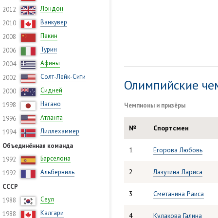
Лондон
2012
Ванкувер
2010
Пекин
2008
Турин
2006
Афины
2004
Солт-Лейк-Сити
2002
Олимпийские че
Сидней
2000
Нагано
1998
Чемпионы и призёры
Атланта
1996
№
Спортсмен
Лиллехаммер
1994
Объединённая команда
1
Егорова Любовь
Барселона
1992
2
Лазутина Лариса
Альбервиль
1992
СССР
3
Сметанина Раиса
Сеул
1988
Калгари
1988
4
Кулакова Галина