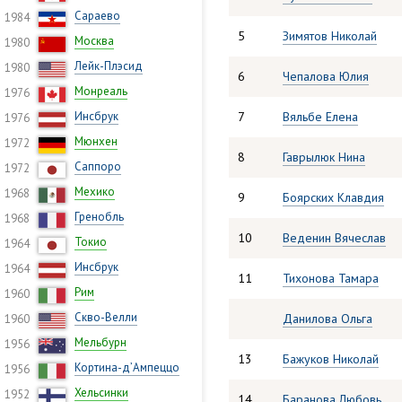
Сараево
1984
5
Зимятов Николай
Москва
1980
Лейк-Плэсид
1980
6
Чепалова Юлия
Монреаль
1976
Инсбрук
7
Вяльбе Елена
1976
Мюнхен
1972
8
Гаврылюк Нина
Саппоро
1972
Мехико
1968
9
Боярских Клавдия
Гренобль
1968
10
Веденин Вячеслав
Токио
1964
Инсбрук
1964
11
Тихонова Тамара
Рим
1960
Скво-Велли
Данилова Ольга
1960
Мельбурн
1956
13
Бажуков Николай
Кортина-д’Ампеццо
1956
Хельсинки
1952
14
Баранова Любовь