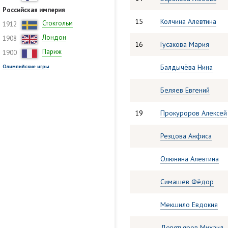
Российская империя
15
Колчина Алевтина
Стокгольм
1912
Лондон
1908
16
Гусакова Мария
Париж
1900
Балдычёва Нина
Олимпийские игры
Беляев Евгений
19
Прокуроров Алексей
Резцова Анфиса
Олюнина Алевтина
Симашев Фёдор
Мекшило Евдокия
Девятьяров Михаил