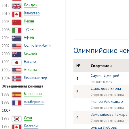
Лондон
2012
Ванкувер
2010
Пекин
2008
Турин
2006
Афины
2004
Солт-Лейк-Сити
2002
Олимпийские че
Сидней
2000
Нагано
1998
№
Спортсмен
Атланта
1996
Саутин Дмитрий
Лиллехаммер
1994
1
Прыжки в воду
Объединённая команда
Давыдова Елена
2
Барселона
1992
Спортивная гимнастика
Ткачёв Александр
Альбервиль
1992
Спортивная гимнастика
СССР
Замотайлова Тамара
4
Сеул
1988
Спортивная гимнастика
Калгари
1988
Бурда Любовь