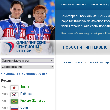
Список чемпионов
Список призе
Мы собрали всех олимпийских и
паралимпийских чемпионов Рос
чтобы страна знала своих побед
Все олимпийские медали сборных Росс
ОЛИМПИЙСКИЕ
НОВОСТИ
ИНТЕРВЬЮ
ЧЕМПИОНЫ
РОССИИ
»
Главная страница
Олимпийские игр
Чемпионы Олимпийских игр
Россия
Токио
2020
Пхёнчхан
2018
Рио-де-Жанейро
2016
Сочи
2014