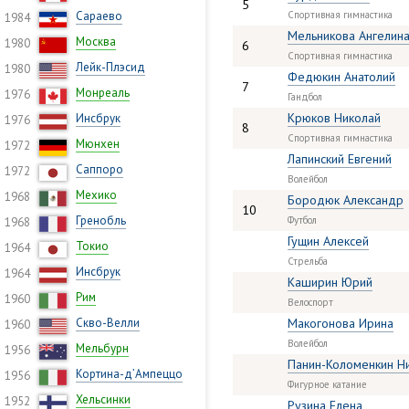
5
Сараево
Спортивная гимнастика
1984
Мельникова Ангелин
Москва
1980
6
Спортивная гимнастика
Лейк-Плэсид
1980
Федюкин Анатолий
7
Монреаль
1976
Гандбол
Крюков Николай
Инсбрук
1976
8
Спортивная гимнастика
Мюнхен
1972
Лапинский Евгений
Саппоро
1972
Волейбол
Мехико
1968
Бородюк Александр
10
Гренобль
Футбол
1968
Гущин Алексей
Токио
1964
Стрельба
Инсбрук
1964
Каширин Юрий
Рим
1960
Велоспорт
Скво-Велли
Макогонова Ирина
1960
Волейбол
Мельбурн
1956
Панин-Коломенкин Н
Кортина-д’Ампеццо
1956
Фигурное катание
Хельсинки
1952
Рузина Елена