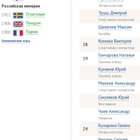
Российская империя
Лёгкая атлетика
Труш Дмитрий
Стокгольм
1912
Спортивная гимнастика
Лондон
1908
Щевелев Максим
Париж
1900
Гандбол
Комова Виктория
Олимпийские игры
18
Спортивная гимнастика
Гончарова Наталья
19
Прыжки в воду
Кунаков Юрий
Прыжки в воду
Малеев Александр
Спортивная гимнастика
Смоляков Юрий
Фехтование
Чаев Александр
Плавание
Бухарина Галина
24
Лёгкая атлетика
Верлин Сергей