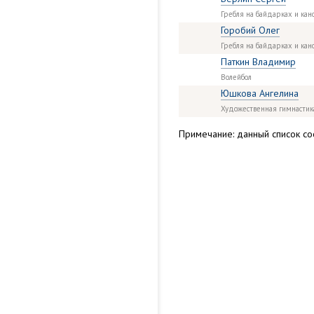
Гребля на байдарках и кан
Горобий Олег
Гребля на байдарках и кан
Паткин Владимир
Волейбол
Юшкова Ангелина
Художественная гимнастик
Примечание: данный список сос