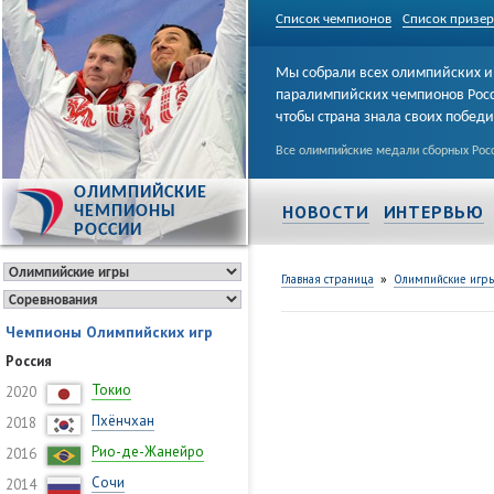
Список чемпионов
Список призе
Мы собрали всех олимпийских и
паралимпийских чемпионов Рос
чтобы страна знала своих побед
Все олимпийские медали сборных Росс
ОЛИМПИЙСКИЕ
НОВОСТИ
ИНТЕРВЬЮ
ЧЕМПИОНЫ
РОССИИ
»
Главная страница
Олимпийские игр
Чемпионы Олимпийских игр
Россия
Токио
2020
Пхёнчхан
2018
Рио-де-Жанейро
2016
Сочи
2014