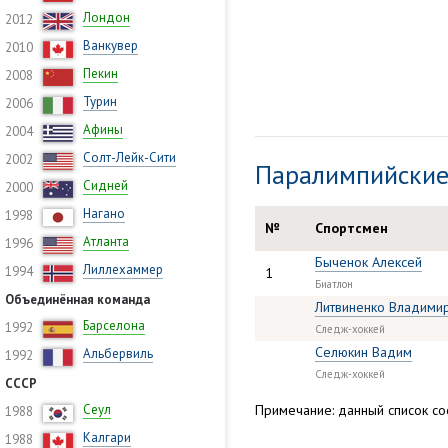
Лондон
2012
Ванкувер
2010
Пекин
2008
Турин
2006
Афины
2004
Солт-Лейк-Сити
2002
Паралимпийские
Сидней
2000
Нагано
1998
№
Спортсмен
Атланта
1996
Быченок Алексей
Лиллехаммер
1994
1
Биатлон
Объединённая команда
Литвиненко Владими
Барселона
1992
Следж-хоккей
Селюкин Вадим
Альбервиль
1992
Следж-хоккей
СССР
Сеул
Примечание: данный список сос
1988
Калгари
1988