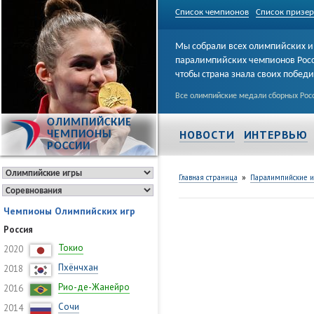
Список чемпионов
Список призе
Мы собрали всех олимпийских и
паралимпийских чемпионов Рос
чтобы страна знала своих побед
Все олимпийские медали сборных Росс
ОЛИМПИЙСКИЕ
НОВОСТИ
ИНТЕРВЬЮ
ЧЕМПИОНЫ
РОССИИ
»
Главная страница
Паралимпийские 
Чемпионы Олимпийских игр
Россия
Токио
2020
Пхёнчхан
2018
Рио-де-Жанейро
2016
Сочи
2014