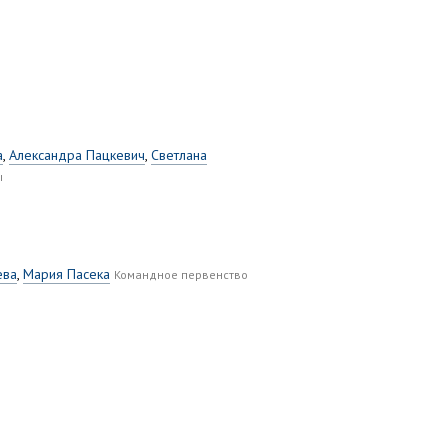
а
,
Александра Пацкевич
,
Светлана
ы
ева
,
Мария Пасека
Командное первенство