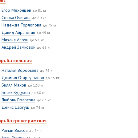
окс
Егор Мехонцев
до 81 кг
Софья Очигава
до 60 кг
Надежда Торлопова
до 75 кг
Давид Айрапетян
до 49 кг
Михаил Алоян
до 52 кг
Андрей Замковой
до 69 кг
орьба вольная
Наталья Воробьёва
до 72 кг
Джамал Отарсултанов
до 55 кг
Билял Махов
до 120 кг
Бесик Кудухов
до 60 кг
Любовь Волосова
до 63 кг
Денис Царгуш
до 74 кг
орьба греко-римская
Роман Власов
до 74 кг
Алан Хугаев
до 84 кг