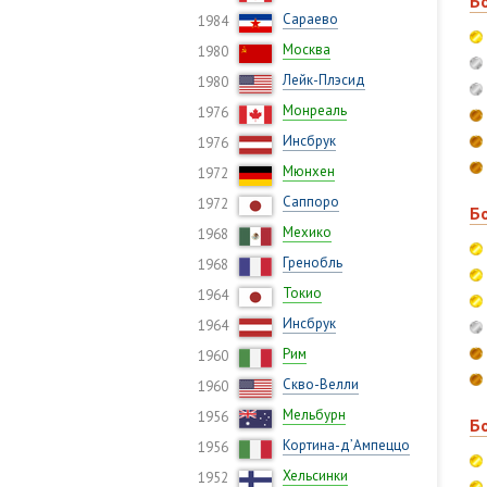
Б
Сараево
1984
Москва
1980
Лейк-Плэсид
1980
Монреаль
1976
Инсбрук
1976
Мюнхен
1972
Саппоро
1972
Б
Мехико
1968
Гренобль
1968
Токио
1964
Инсбрук
1964
Рим
1960
Скво-Велли
1960
Мельбурн
1956
Б
Кортина-д’Ампеццо
1956
Хельсинки
1952