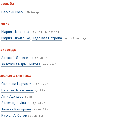
трельба
Василий Мосин
Дабл-трэп
еннис
Мария Шарапова
Одиночный разряд
Мария Кириленко
,
Надежда Петрова
Парный разряд
хэквондо
Алексей Денисенко
до 58 кг
Анастасия Барышникова
свыше 67 кг
яжелая атлетика
Светлана Царукаева
до 63 кг
Наталья Заболотная
до 75 кг
Апти Аухадов
до 85 кг
Александр Иванов
до 94 кг
Татьяна Каширина
свыше 75 кг
Руслан Албегов
свыше 105 кг