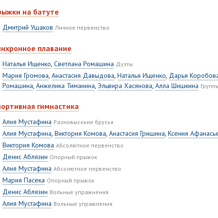
рыжки на батуте
Дмитрий Ушаков
Личное первенство
инхронное плавание
Наталья Ищенко
,
Светлана Ромашина
Дуэты
Мария Громова
,
Анастасия Давыдова
,
Наталья Ищенко
,
Дарья Коробов
Ромашина
,
Анжелика Тиманина
,
Эльвира Хасянова
,
Алла Шишкина
Групп
портивная гимнастика
Алия Мустафина
Разновысокие брусья
Алия Мустафина
,
Виктория Комова
,
Анастасия Гришина
,
Ксения Афанась
Виктория Комова
Абсолютное первенство
Денис Аблязин
Опорный прыжок
Алия Мустафина
Абсолютное первенство
Мария Пасека
Опорный прыжок
Денис Аблязин
Вольные упражнения
Алия Мустафина
Вольные упражнения