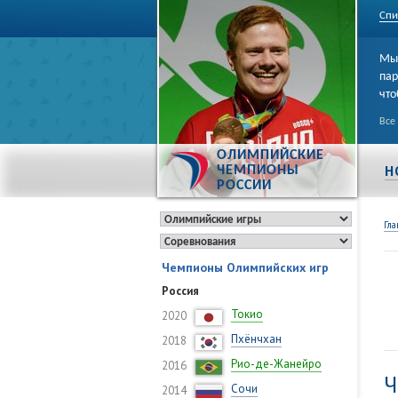
Спи
Мы 
пар
что
Все
ОЛИМПИЙСКИЕ
Н
ЧЕМПИОНЫ
РОССИИ
Гла
Чемпионы Олимпийских игр
Россия
Токио
2020
Пхёнчхан
2018
Рио-де-Жанейро
2016
Ч
Сочи
2014