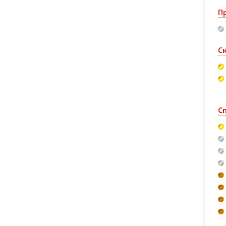
П
С
С