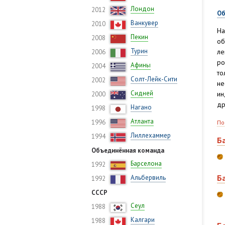
Лондон
2012
Об
Ванкувер
2010
На
Пекин
2008
об
Турин
ле
2006
ро
Афины
2004
то
Солт-Лейк-Сити
2002
не
Сидней
ин
2000
др
Нагано
1998
Атланта
1996
По
Лиллехаммер
1994
Б
Объединённая команда
Барселона
1992
Б
Альбервиль
1992
СССР
Сеул
1988
Калгари
1988