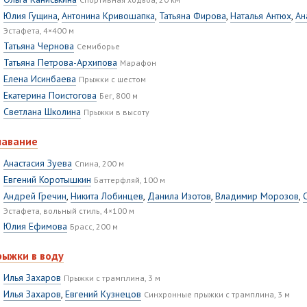
Юлия Гущина
,
Антонина Кривошапка
,
Татьяна Фирова
,
Наталья Антюх
,
Ан
Эстафета, 4×400 м
Татьяна Чернова
Семиборье
Татьяна Петрова-Архипова
Марафон
Елена Исинбаева
Прыжки с шестом
Екатерина Поистогова
Бег, 800 м
Светлана Школина
Прыжки в высоту
лавание
Анастасия Зуева
Спина, 200 м
Евгений Коротышкин
Баттерфляй, 100 м
Андрей Гречин
,
Никита Лобинцев
,
Данила Изотов
,
Владимир Морозов
,
Эстафета, вольный стиль, 4×100 м
Юлия Ефимова
Брасс, 200 м
рыжки в воду
Илья Захаров
Прыжки с трамплина, 3 м
Илья Захаров
,
Евгений Кузнецов
Синхронные прыжки с трамплина, 3 м