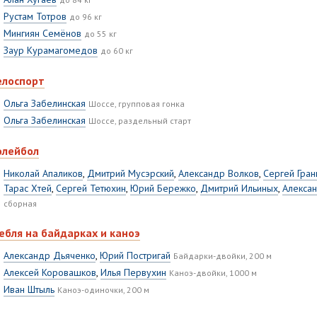
Рустам Тотров
до 96 кг
Мингиян Семёнов
до 55 кг
Заур Курамагомедов
до 60 кг
елоспорт
Ольга Забелинская
Шоссе, групповая гонка
Ольга Забелинская
Шоссе, раздельный старт
олейбол
Николай Апаликов
,
Дмитрий Мусэрский
,
Александр Волков
,
Сергей Гран
Тарас Хтей
,
Сергей Тетюхин
,
Юрий Бережко
,
Дмитрий Ильиных
,
Алекса
сборная
ебля на байдарках и каноэ
Александр Дьяченко
,
Юрий Постригай
Байдарки-двойки, 200 м
Алексей Коровашков
,
Илья Первухин
Каноэ-двойки, 1000 м
Иван Штыль
Каноэ-одиночки, 200 м