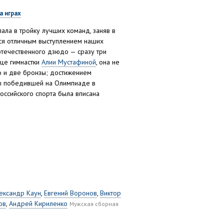
а играх
ала в тройку лучших команд, заняв в
ся отличным выступлением наших
течественного дзюдо — сразу три
ице гимнастки
Алии Мустафиной
, она не
о и две бронзы; достижением
ды победившей на Олимпиаде в
оссийского спорта была вписана
ександр Каун
,
Евгений Воронов
,
Виктор
ов
,
Андрей Кириленко
Мужская сборная