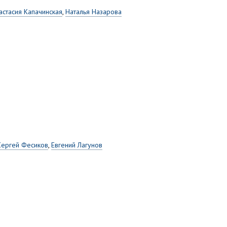
астасия Капачинская
,
Наталья Назарова
Сергей Фесиков
,
Евгений Лагунов