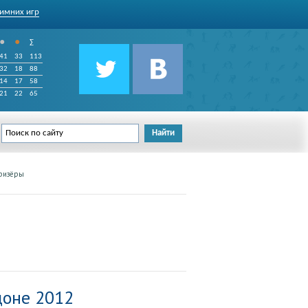
имних игр
•
•
∑
41
33
113
32
18
88
14
17
58
21
22
65
ризёры
доне 2012