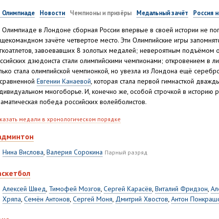
 Олимпиаде
Новости
Чемпионы и призёры
Медальный зачёт
Россия н
 Олимпиаде в Лондоне сборная России впервые в своей истории не поп
щекомандном зачёте четвертое место. Эти Олимпийские игры запомнят
гкоатлетов, завоевавших 8 золотых медалей; невероятным подъёмом о
ссийских дзюдоиста стали олимпийскими чемпионами; откровением в л
лько стала олимпийской чемпионкой, но увезла из Лондона ещё серебр
сравненной
Евгении Канаевой
, которая стала первой гимнасткой дваж
дивидуальном многоборье. И, конечно же, особой строчкой в историю р
аматическая победа российских волейболистов.
казать медали в хронологическом порядке
админтон
Нина Вислова
,
Валерия Сорокина
Парный разряд
аскетбол
Алексей Швед
,
Тимофей Мозгов
,
Сергей Карасёв
,
Виталий Фридзон
,
Ал
Хряпа
,
Семён Антонов
,
Сергей Моня
,
Дмитрий Хвостов
,
Антон Понкраш