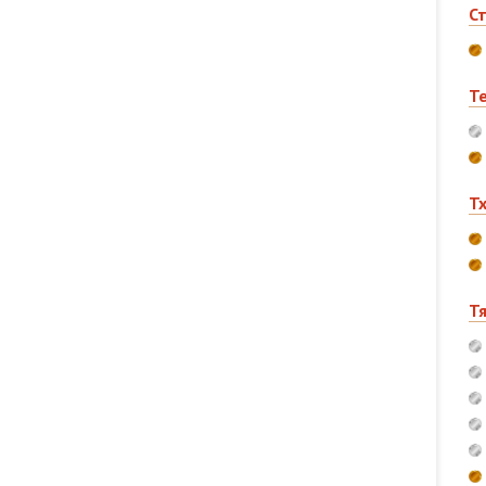
С
Т
Т
Т