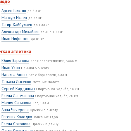
зюдо
Арсен Галстян
до 60 кг
Мансур Исаев
до 73 кг
Тагир Хайбулаев
до 100 кг
Александр Михайлин
свыше 100 кг
Иван Нифонтов
до 81 кг
ёгкая атлетика
Юлия Зарипова
Бег с препятствиями, 3000 м
Иван Ухов
Прыжки в высоту
Наталья Антюх
Бег с барьерами, 400 м
Татьяна Лысенко
Метание молота
Сергей Кирдяпкин
Спортивная ходьба, 50 км
Елена Лашманова
Спортивная ходьба, 20 км
Мария Савинова
Бег, 800 м
Анна Чичерова
Прыжки в высоту
Евгения Колодко
Толкание ядра
Елена Соколова
Прыжки в длину
Ольга Каниськина
Спортивная ходьба, 20 км