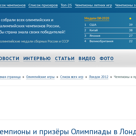
сок чемпионов
Список призеров
Топ-25
Чемпионы летних игр
Чемпионы з
•
Медали ОИ-2020
собрали всех олимпийских и
1
США
39
алимпийских чемпионов России,
2
Китай
38
бы страна знала своих победителей!
3
Япония
27
 олимпийские медали сборных России и СССР
4
Великобритания
22
ОВОСТИ
ИНТЕРВЬЮ
СТАТЬИ
ВИДЕО
ФОТО
»
»
»
»
вная страница
Олимпийские игры
Список всех игр
Лондон 2012
Чемпионы и п
емпионы и призёры Олимпиады в Лон