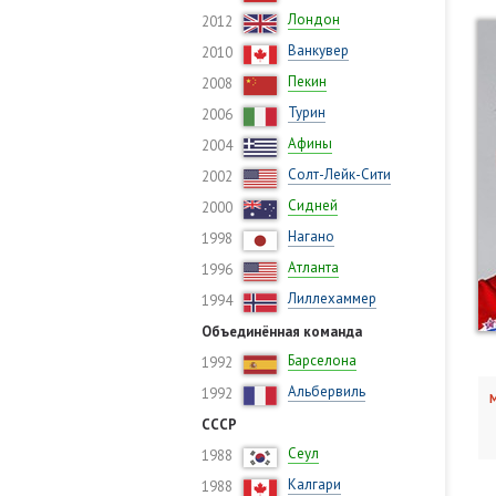
Лондон
2012
Ванкувер
2010
Пекин
2008
Турин
2006
Афины
2004
Солт-Лейк-Сити
2002
Сидней
2000
Нагано
1998
Атланта
1996
Лиллехаммер
1994
Объединённая команда
Барселона
1992
Альбервиль
1992
М
СССР
Сеул
1988
Калгари
1988