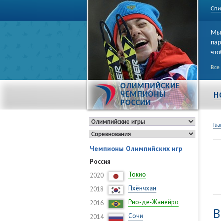
Спи
Мы 
пар
что
Все
ОЛИМПИЙСКИЕ
Н
ЧЕМПИОНЫ
РОССИИ
Гла
Чемпионы Олимпийских игр
Россия
Токио
2020
Пхёнчхан
2018
Рио-де-Жанейро
2016
В
Сочи
2014