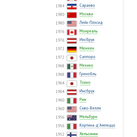
Сараево
1984
Москва
1980
Лейк-Плэсид
1980
Монреаль
1976
Инсбрук
1976
Мюнхен
1972
Саппоро
1972
Мехико
1968
Гренобль
1968
Токио
1964
Инсбрук
1964
Рим
1960
Скво-Велли
1960
Мельбурн
1956
Кортина-д’Ампеццо
1956
Хельсинки
1952