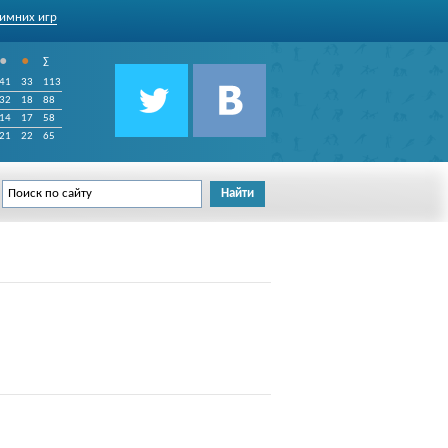
имних игр
•
•
∑
41
33
113
32
18
88
14
17
58
21
22
65