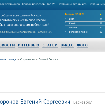
сок чемпионов
Список призеров
Топ-25
Чемпионы летних игр
Чемпионы з
•
Медали ОИ-2020
собрали всех олимпийских и
1
США
39
алимпийских чемпионов России,
2
Китай
38
бы страна знала своих победителей!
3
Япония
27
 олимпийские медали сборных России и СССР
4
Великобритания
22
ОВОСТИ
ИНТЕРВЬЮ
СТАТЬИ
ВИДЕО
ФОТО
»
»
вная страница
Спортсмены
Евгений Воронов
оронов Евгений Сергеевич
Баскетбол