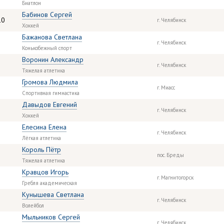
Биатлон
Бабинов Сергей
10
г. Челябинск
Хоккей
Бажанова Светлана
г. Челябинск
Конькобежный спорт
Воронин Александр
г. Челябинск
Тяжелая атлетика
Громова Людмила
г. Миасс
Спортивная гимнастика
Давыдов Евгений
г. Челябинск
Хоккей
Елесина Елена
г. Челябинск
Лёгкая атлетика
Король Пётр
пос. Бреды
Тяжелая атлетика
Кравцов Игорь
г. Магнитогорск
Гребля академическая
Кунышева Светлана
г. Челябинск
Волейбол
Мыльников Сергей
г. Челябинск