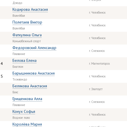
Дзюдо
Кодирова Анастасия
г. Челябинск
Волейбол
Полетаев Виктор
г. Челябинск
Волейбол
Фаткулина Ольга
г. Челябинск
Конькобежный спорт
Федоровский Александр
г. Снежинск
Плавание
Белова Елена
34
г. Магнитогорск
Биатлон
Барышникова Анастасия
35
г. Челябинск
Тхэквондо
Белякова Анастасия
г. Златоуст
Бокс
Грищенкова Алла
г. Снежинск
Плавание
Конух Софья
г. Челябинск
Водное поло
Королёва Мария