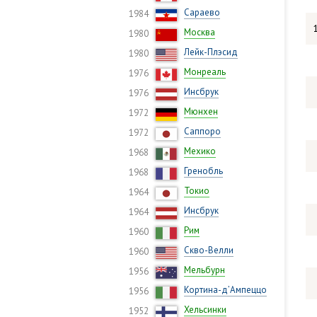
Сараево
1984
Москва
1980
Лейк-Плэсид
1980
Монреаль
1976
Инсбрук
1976
Мюнхен
1972
Саппоро
1972
Мехико
1968
Гренобль
1968
Токио
1964
Инсбрук
1964
Рим
1960
Скво-Велли
1960
Мельбурн
1956
Кортина-д’Ампеццо
1956
Хельсинки
1952