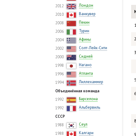
Лондон
2012
Ванкувер
2010
Пекин
2008
Турин
2006
Афины
2004
Солт-Лейк-Сити
2002
Сидней
2000
Нагано
1998
Атланта
1996
Лиллехаммер
1994
Объединённая команда
Барселона
1992
Альбервиль
1992
СССР
Сеул
1988
Калгари
1988