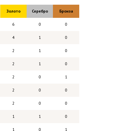
Золото
Серебро
Бронза
6
0
0
4
1
0
2
1
0
2
1
0
2
0
1
2
0
0
2
0
0
1
1
0
1
0
1