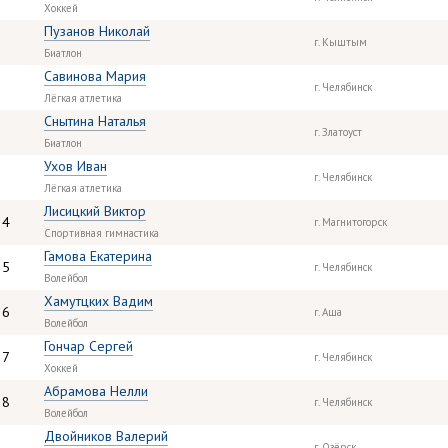
Хоккей
Пузанов Николай
г. Кыштым
Биатлон
Савинова Мария
г. Челябинск
Лёгкая атлетика
Снытина Наталья
г. Златоуст
Биатлон
Ухов Иван
г. Челябинск
Лёгкая атлетика
Лисицкий Виктор
24
г. Магнитогорск
Спортивная гимнастика
Гамова Екатерина
25
г. Челябинск
Волейбол
Хамутцких Вадим
26
г. Аша
Волейбол
Гончар Сергей
27
г. Челябинск
Хоккей
Абрамова Нелли
28
г. Челябинск
Волейбол
Двойников Валерий
г. Озёрск