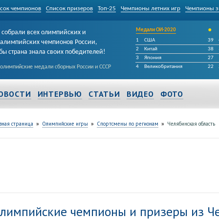
сок чемпионов
Список призеров
Топ-25
Чемпионы летних игр
Чемпионы з
•
Медали ОИ-2020
собрали всех олимпийских и
1
США
39
алимпийских чемпионов России,
2
Китай
38
бы страна знала своих победителей!
3
Япония
27
 олимпийские медали сборных России и СССР
4
Великобритания
22
ОВОСТИ
ИНТЕРВЬЮ
СТАТЬИ
ВИДЕО
ФОТО
»
»
»
вная страница
Олимпийские игры
Спортсмены по регионам
Челябинская область
лимпийские чемпионы и призеры из Че