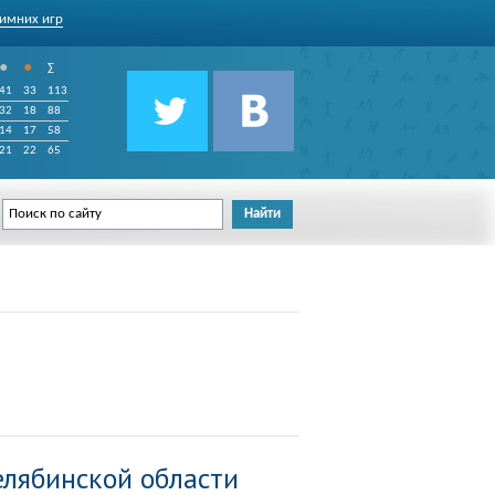
имних игр
•
•
∑
41
33
113
32
18
88
14
17
58
21
22
65
лябинской области