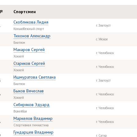
№
Спортсмен
Скобликова Лидия
1
г. Златоуст
Конькобежный спорт
Тихонов Александр
2
с. Уйское
Биатлон
Макаров Сергей
3
г. Челябинск
Хоккей
Стариков Сергей
г. Челябинск
Хоккей
Ишмуратова Светлана
5
г. Златоуст
Биатлон
Быков Вячеслав
6
г. Челябинск
Хоккей
Сибиряков Эдуард
г. Челябинск
Волейбол
Маркелов Владимир
8
г. Челябинск
Спортивная гимнастика
Гундарцев Владимир
9
г. Сатка