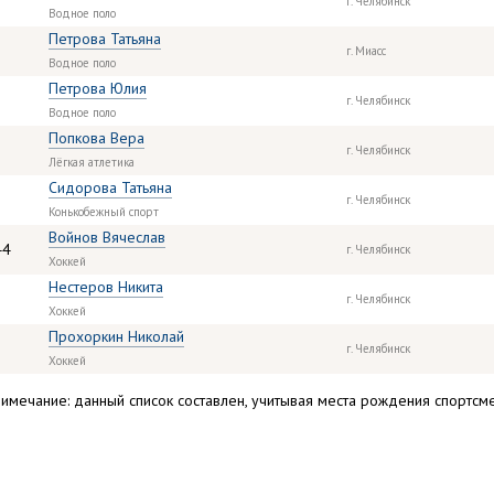
г. Челябинск
Водное поло
Петрова Татьяна
г. Миасс
Водное поло
Петрова Юлия
г. Челябинск
Водное поло
Попкова Вера
г. Челябинск
Лёгкая атлетика
Сидорова Татьяна
г. Челябинск
Конькобежный спорт
Войнов Вячеслав
44
г. Челябинск
Хоккей
Нестеров Никита
г. Челябинск
Хоккей
Прохоркин Николай
г. Челябинск
Хоккей
имечание: данный список составлен, учитывая места рождения спортсмен