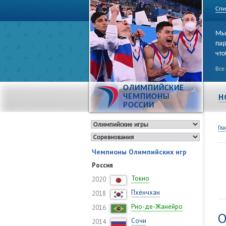
Спи
Мы 
пар
что
Все
ОЛИМПИЙСКИЕ
Н
ЧЕМПИОНЫ
РОССИИ
Гла
Чемпионы Олимпийских игр
Россия
Токио
2020
Пхёнчхан
2018
Рио-де-Жанейро
2016
О
Сочи
2014