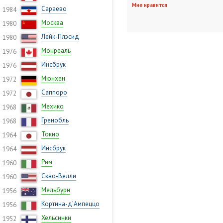
Мне нравится
Сараево
1984
Москва
1980
Лейк-Плэсид
1980
Монреаль
1976
Инсбрук
1976
Мюнхен
1972
Саппоро
1972
Мехико
1968
Гренобль
1968
Токио
1964
Инсбрук
1964
Рим
1960
Скво-Велли
1960
Мельбурн
1956
Кортина-д’Ампеццо
1956
Хельсинки
1952