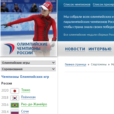
Список чемпионов
Список призе
Мы собрали всех олимпийских и
паралимпийских чемпионов Рос
чтобы страна знала своих побед
Все олимпийские медали сборных Росс
ОЛИМПИЙСКИЕ
НОВОСТИ
ИНТЕРВЬЮ
ЧЕМПИОНЫ
РОССИИ
»
»
Главная страница
Спортсмены
М
Чемпионы Олимпийских игр
Россия
Токио
2020
Пхёнчхан
2018
Рио-де-Жанейро
2016
Сочи
2014