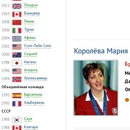
Лондон
2012
Ванкувер
2010
Пекин
2008
Турин
2006
Афины
2004
Солт-Лейк-Сити
2002
Королёва Мария
Сидней
2000
Нагано
1998
Б
Атланта
1996
Ме
Лиллехаммер
1994
Да
Объединённая команда
Ол
Барселона
1992
Альбервиль
1992
СССР
Сеул
1988
Калгари
1988