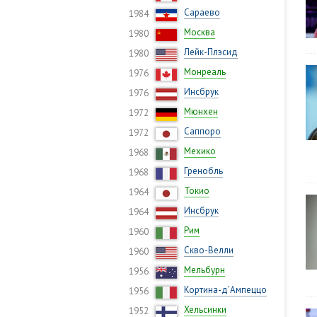
Сараево
1984
Москва
1980
Лейк-Плэсид
1980
Монреаль
1976
Инсбрук
1976
Мюнхен
1972
Саппоро
1972
Мехико
1968
Гренобль
1968
Токио
1964
Инсбрук
1964
Рим
1960
Скво-Велли
1960
Мельбурн
1956
Кортина-д’Ампеццо
1956
Хельсинки
1952