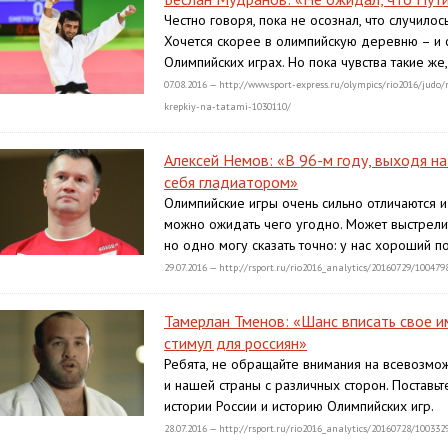
Честно говоря, пока не осознал, что случилос
Хочется скорее в олимпийскую деревню – и сп
Олимпийских играх. Но пока чувства такие же
07.08.2016 — http://www.sport-express.ru/olympics/rio2016/jud
krepkiy-na-tatami-1030110/
Алексей Немов: «В 96-м году, выходя н
себя гладиатором»
Олимпийские игры очень сильно отличаются и 
можно ожидать чего угодно. Может выстрелит
но одно могу сказать точно: у нас хороший п
29.07.2016 — http://rsport.ru/rio2016_analytics/20160729/100479
Тамерлан Тменов: «Шанс вписать свое и
стимул для россиян»
Ребята, не обращайте внимания на всевозмож
и нашей страны с различных сторон. Поставьт
истории России и историю Олимпийских игр.
28.07.2016 — http://rsport.ru/rio2016_analytics/20160728/10033