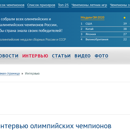
сок чемпионов
Список призеров
Топ-25
Чемпионы летних игр
Чемпионы з
•
Медали ОИ-2020
собрали всех олимпийских и
1
США
39
алимпийских чемпионов России,
2
Китай
38
бы страна знала своих победителей!
3
Япония
27
 олимпийские медали сборных России и СССР
4
Великобритания
22
ОВОСТИ
ИНТЕРВЬЮ
СТАТЬИ
ВИДЕО
ФОТО
»
вная страница
Интервью
нтервью олимпийских чемпионов