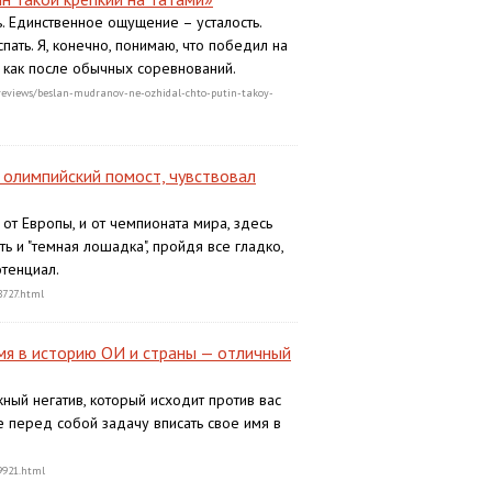
ь. Единственное ощущение – усталость.
ать. Я, конечно, понимаю, что победил на
, как после обычных соревнований.
o/reviews/beslan-mudranov-ne-ozhidal-chto-putin-takoy-
а олимпийский помост, чувствовал
от Европы, и от чемпионата мира, здесь
ь и "темная лошадка", пройдя все гладко,
отенциал.
8727.html
мя в историю ОИ и страны — отличный
ный негатив, который исходит против вас
е перед собой задачу вписать свое имя в
29921.html