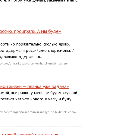
оте, а потом уже думать, заканчивать ли с
7.html
Россию, проиграли. А мы будем
рта, но поразительно, сколько ярких,
бед одержали российские спортсмены. И
родолжают одерживать.
reviews/alina-kabaeva-te-kto-hotel-unizit-rossiyu-
чной жизни — планка уже задана»
мамой, все равно у меня не будет скучной
отеться чего-то нового, к чему и буду
cs/reviews/margarita-mamun-u-menya-ne-budet-skuchnoy-
н такой крепкий на татами»