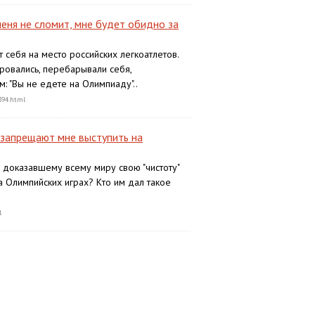
еня не сломит, мне будет обидно за
т себя на место российских легкоатлетов.
ировались, перебарывали себя,
м: "Вы не едете на Олимпиаду"..
394.html
 запрещают мне выступить на
 доказавшему всему миру свою "чистоту"
а Олимпийских играх? Кто им дал такое
l