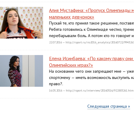
Алия Мустафина: «Пропуск Олимпиады м
маленьких девчонок»
Пускай те, кто принял такое решение, поставя
Ребята готовились к Олимпиаде честно, трен
перебарывали боль. А потом кто-то говорит и
22.07.2016 — http://rsport.ru/rio2016_analytics/20160722/994326
Елена Исинбаева: «По какому праву они
Олимпийских играх?»
На основании чего они запрещают мне — уже
спортсмену — иметь возможность выступить н
право?.
16.05.2016 — http://rsport.ru/interview/20160516/922883261.htm
Следующая страница »