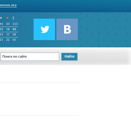
имних игр
•
•
∑
41
33
113
32
18
88
14
17
58
21
22
65