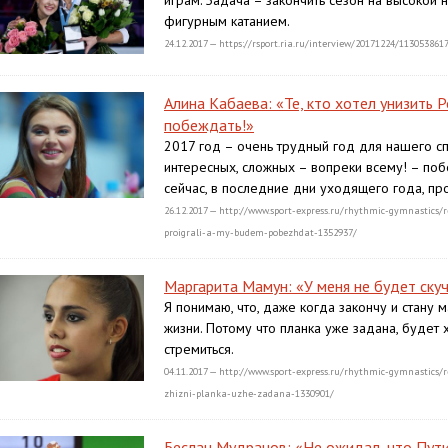
играм. Задача – закончить сезон на высокой н
фигурным катанием.
24.12.2017 — https://rsport.ria.ru/interview/20171224/113053861
Алина Кабаева: «Те, кто хотел унизить 
побеждать!»
2017 год – очень трудный год для нашего спо
интересных, сложных – вопреки всему! – по
сейчас, в последние дни уходящего года, п
26.12.2017 — http://www.sport-express.ru/rhythmic-gymnastics/
proigrali-a-my-budem-pobezhdat-1352937/
Маргарита Мамун: «У меня не будет ску
Я понимаю, что, даже когда закончу и стану 
жизни. Потому что планка уже задана, будет х
стремиться.
04.11.2017 — http://www.sport-express.ru/rhythmic-gymnasti
zhizni-planka-uzhe-zadana-1330901/
Беслан Мудранов: «Не ожидал, что Пути