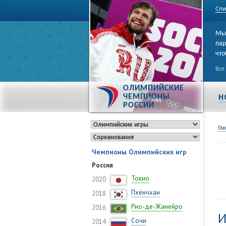
Спи
Мы 
пар
что
Все
ОЛИМПИЙСКИЕ
Н
ЧЕМПИОНЫ
РОССИИ
Гла
Чемпионы Олимпийских игр
Россия
Токио
2020
Пхёнчхан
2018
Рио-де-Жанейро
2016
И
Сочи
2014