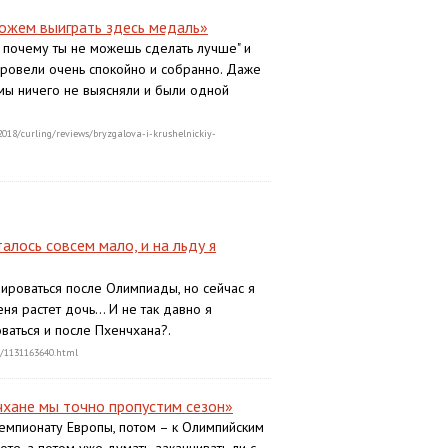
можем выиграть здесь медаль»
ну почему ты не можешь сделать лучше" и
ровели очень спокойно и собранно. Даже
 мы ничего не выясняли и были одной
2018/curling/reviews/bryzgalova-i-krushelnickiy-
алось совсем мало, и на льду я
ироваться после Олимпиады, но сейчас я
меня растет дочь… И не так давно я
ваться и после Пхенчхана?.
15/1131163640.html
чхане мы точно пропустим сезон»
чемпионату Европы, потом – к Олимпийским