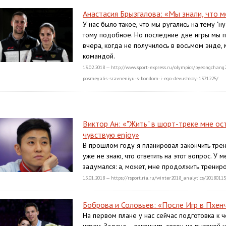
Анастасия Брызгалова: «Мы знали, что 
У нас было такое, что мы ругались на тему "
тому подобное. Но последние две игры мы п
вчера, когда не получилось в восьмом энде,
командой.
13.02.2018 — http://www.sport-express.ru/olympics/pyeongchang
posmeyalis-sravneniyu-s-bondom-i-ego-devushkoy-1371225/
Виктор Ан: «"Жить" в шорт-треке мне ост
чувствую enjoy»
В прошлом году я планировал закончить трен
уже не знаю, что ответить на этот вопрос. У 
задумался: а, может, мне продолжить трениро
15.01.2018 — https://rsport.ria.ru/winter2018_analytics/201801
Боброва и Соловьев: «После Игр в Пхен
На первом плане у нас сейчас подготовка к 