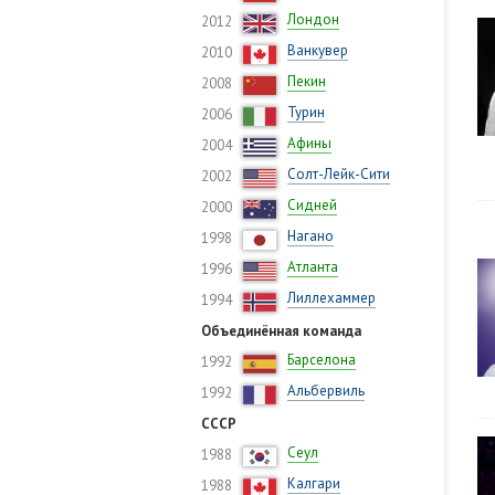
Лондон
2012
Ванкувер
2010
Пекин
2008
Турин
2006
Афины
2004
Солт-Лейк-Сити
2002
Сидней
2000
Нагано
1998
Атланта
1996
Лиллехаммер
1994
Объединённая команда
Барселона
1992
Альбервиль
1992
СССР
Сеул
1988
Калгари
1988