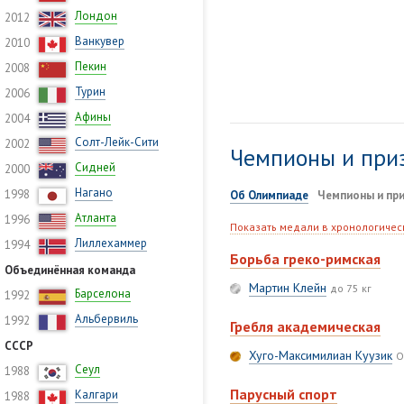
Лондон
2012
Ванкувер
2010
Пекин
2008
Турин
2006
Афины
2004
Солт-Лейк-Сити
2002
Чемпионы и при
Сидней
2000
Нагано
1998
Об Олимпиаде
Чемпионы и пр
Атланта
1996
Показать медали в хронологичес
Лиллехаммер
1994
Борьба греко-римская
Объединённая команда
Мартин Клейн
до 75 кг
Барселона
1992
Альбервиль
1992
Гребля академическая
СССР
Хуго-Максимилиан Куузик
О
Сеул
1988
Парусный спорт
Калгари
1988