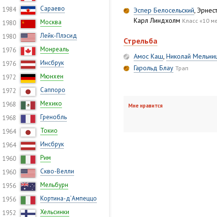
Сараево
1984
Эспер Белосельский
, Эрне
Карл Линдхолм
Класс «10 м
Москва
1980
Лейк-Плэсид
1980
Стрельба
Монреаль
1976
Амос Каш
,
Николай Мельни
Инсбрук
1976
Гарольд Блау
Трап
Мюнхен
1972
Саппоро
1972
Мехико
1968
Мне нравится
Гренобль
1968
Токио
1964
Инсбрук
1964
Рим
1960
Скво-Велли
1960
Мельбурн
1956
Кортина-д’Ампеццо
1956
Хельсинки
1952