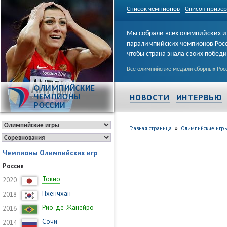
Список чемпионов
Список призе
Мы собрали всех олимпийских и
паралимпийских чемпионов Рос
чтобы страна знала своих побед
Все олимпийские медали сборных Росс
ОЛИМПИЙСКИЕ
НОВОСТИ
ИНТЕРВЬЮ
ЧЕМПИОНЫ
РОССИИ
»
Главная страница
Олимпийские игр
Чемпионы Олимпийских игр
Россия
Токио
2020
Пхёнчхан
2018
Рио-де-Жанейро
2016
Сочи
2014