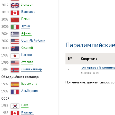
Лондон
2012
Ванкувер
2010
Пекин
2008
Турин
2006
Афины
2004
Солт-Лейк-Сити
2002
Паралимпийские
Сидней
2000
Нагано
1998
№
Спортсмен
Атланта
1996
Григорьева Валентин
Лиллехаммер
1994
1
Лыжные гонки
Объединённая команда
Примечание: данный список сос
Барселона
1992
Альбервиль
1992
СССР
Сеул
1988
Калгари
1988