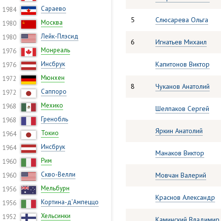
Сараево
1984
5
Слюсарева Ольга
Москва
1980
Лейк-Плэсид
1980
6
Игнатьев Михаил
Монреаль
1976
Инсбрук
Капитонов Виктор
1976
Мюнхен
1972
8
Чуканов Анатолий
Саппоро
1972
Мехико
1968
Шелпаков Сергей
Гренобль
1968
Яркин Анатолий
Токио
1964
Инсбрук
1964
Манаков Виктор
Рим
1960
Скво-Велли
Мовчан Валерий
1960
Мельбурн
1956
Краснов Александр
Кортина-д’Ампеццо
1956
Хельсинки
1952
Каминский Владимир