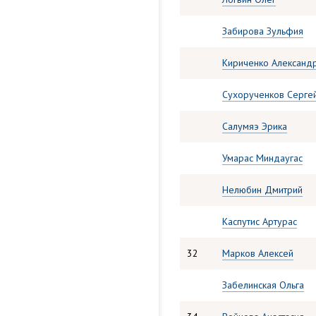
Забирова Зульфия
Кириченко Александ
Сухорученков Серге
Салумяэ Эрика
Умарас Миндаугас
Нелюбин Дмитрий
Каспутис Артурас
32
Марков Алексей
Забелинская Ольга