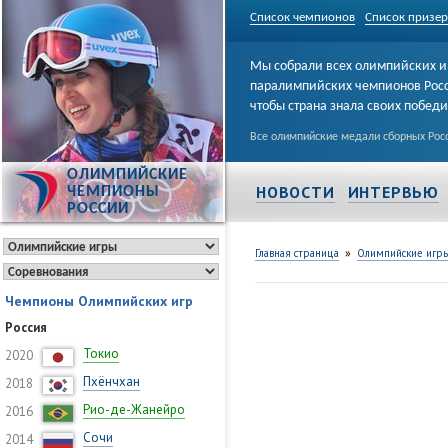
Список чемпионов
Список призе
Мы собрали всех олимпийских и
паралимпийских чемпионов Рос
чтобы страна знала своих побед
Все олимпийские медали сборных Росс
ОЛИМПИЙСКИЕ
НОВОСТИ
ИНТЕРВЬЮ
ЧЕМПИОНЫ
РОССИИ
»
Главная страница
Олимпийские игр
Чемпионы Олимпийских игр
Россия
Токио
2020
Пхёнчхан
2018
Рио-де-Жанейро
2016
Сочи
2014