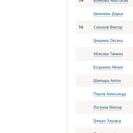
34
Войнова Анастасия
Шмелёва Дарья
36
Соколов Виктор
Гришина Оксана
Абасова Тамила
Бодниекс Имант
Шантырь Антон
Перов Александр
Логунов Виктор
Грицун Эдуард