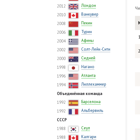
Лондон
2012
Че
Ванкувер
2010
Пекин
2008
Турин
2006
Афины
2004
Солт-Лейк-Сити
2002
Сидней
2000
Нагано
1998
Атланта
1996
Лиллехаммер
1994
Объединённая команда
Барселона
1992
Альбервиль
1992
СССР
Сеул
1988
Калгари
1988