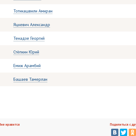
Тотикашвили Амиран
Яцкевич Александр
Тенадзе Георгий
Стёпкин Юрий
Емиж Арамбий
Башаев Тамерлан
не нравится
Поделиться с др