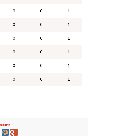
0
0
1
0
0
1
0
0
1
0
0
1
0
0
1
0
0
1
узьями