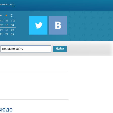
имних игр
•
•
∑
41
33
113
32
18
88
14
17
58
21
22
65
зюдо