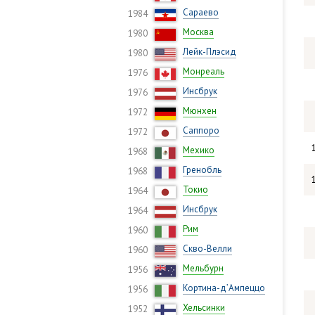
Сараево
1984
Москва
1980
Лейк-Плэсид
1980
Монреаль
1976
Инсбрук
1976
Мюнхен
1972
Саппоро
1972
Мехико
1968
Гренобль
1968
Токио
1964
Инсбрук
1964
Рим
1960
Скво-Велли
1960
Мельбурн
1956
Кортина-д’Ампеццо
1956
Хельсинки
1952