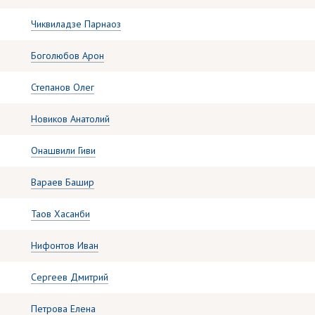
Чиквиладзе Парнаоз
Боголюбов Арон
Степанов Олег
Новиков Анатолий
Онашвили Гиви
Вараев Башир
Таов Хасанби
Нифонтов Иван
Сергеев Дмитрий
Петрова Елена