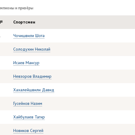
мпионы и призёры
№
Спортсмен
1
Чочишвили Шота
2
Солодухин Николай
Исаев Мансур
Невзоров Владимир
Хахалейшвили Давид
Гусейнов Назим
Хайбулаев Тагир
Новиков Сергей