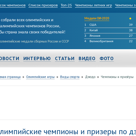
сок чемпионов
Список призеров
Топ-25
Чемпионы летних игр
Чемпионы з
•
Медали ОИ-2020
собрали всех олимпийских и
1
США
39
алимпийских чемпионов России,
2
Китай
38
бы страна знала своих победителей!
3
Япония
27
 олимпийские медали сборных России и СССР
4
Великобритания
22
ОВОСТИ
ИНТЕРВЬЮ
СТАТЬИ
ВИДЕО
ФОТО
»
»
»
»
вная страница
Олимпийские игры
Виды спорта
Дзюдо
Чемпионы и призёры
лимпийские чемпионы и призеры по д