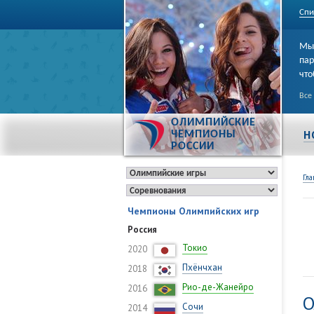
Спи
Мы 
пар
что
Все
ОЛИМПИЙСКИЕ
Н
ЧЕМПИОНЫ
РОССИИ
Гла
Чемпионы Олимпийских игр
Россия
Токио
2020
Пхёнчхан
2018
Рио-де-Жанейро
2016
О
Сочи
2014