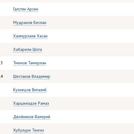
Галстян Арсен
Мудранов Беслан
Халмурзаев Хасан
Хабарели Шота
13
Тменов Тамерлан
14
Шестаков Владимир
Кузнецов Виталий
Харшиладзе Рамаз
Двойников Валерий
Хубулури Тенгиз