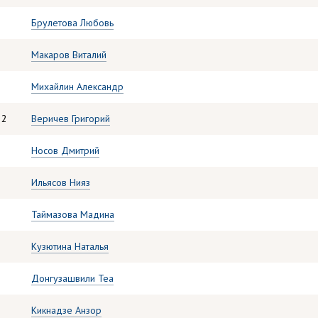
Брулетова Любовь
Макаров Виталий
Михайлин Александр
22
Веричев Григорий
Носов Дмитрий
Ильясов Нияз
Таймазова Мадина
Кузютина Наталья
Донгузашвили Теа
Кикнадзе Анзор