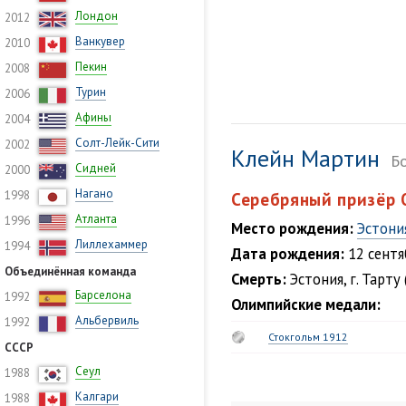
Лондон
2012
Ванкувер
2010
Пекин
2008
Турин
2006
Афины
2004
Солт-Лейк-Сити
2002
Клейн Мартин
Б
Сидней
2000
Нагано
1998
Серебряный призёр 
Атланта
1996
Место рождения:
Эстони
Лиллехаммер
1994
Дата рождения:
12 сентя
Объединённая команда
Смерть:
Эстония, г. Тарту
Барселона
1992
Олимпийские медали:
Альбервиль
1992
Стокгольм 1912
СССР
Сеул
1988
Калгари
1988