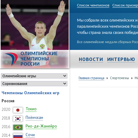
Список чемпионов
Список призе
Мы собрали всех олимпийских и
паралимпийских чемпионов Рос
чтобы страна знала своих побед
Все олимпийские медали сборных Росс
ОЛИМПИЙСКИЕ
НОВОСТИ
ИНТЕРВЬЮ
ЧЕМПИОНЫ
РОССИИ
»
»
Главная страница
Спортсмены
М
Чемпионы Олимпийских игр
Россия
Токио
2020
Пхёнчхан
2018
Рио-де-Жанейро
2016
Сочи
2014