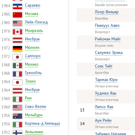
Сараево
Борьба греко-римская
1984
Лоор Вильяр
Москва
1980
Волейбол
Лейк-Плэсид
1980
Пиккуус Ааво
Монреаль
1976
Велоспорт
Рийсман Майт
Инсбрук
1976
Водное поло
Мюнхен
1972
Салумяэ Эрика
Саппоро
1972
Велоспорт
Мехико
1968
Сокк Тийт
Гренобль
Баскетбол
1968
Тармак Юри
Токио
1964
Лёгкая атлетика
Инсбрук
1964
Уудмяэ Яак
Рим
1960
Лёгкая атлетика
Скво-Велли
Липсо Яак
1960
13
Баскетбол
Мельбурн
1956
Аун Рейн
Кортина-д’Ампеццо
14
1956
Лёгкая атлетика
Хельсинки
1952
Забияко Нaталия