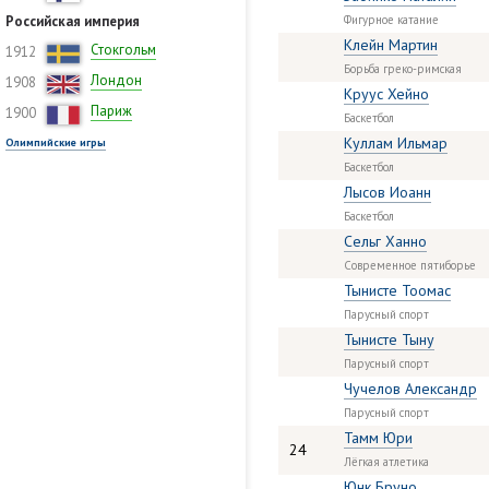
Российская империя
Фигурное катание
Клейн Мартин
Стокгольм
1912
Борьба греко-римская
Лондон
1908
Круус Хейно
Париж
1900
Баскетбол
Куллам Ильмар
Олимпийские игры
Баскетбол
Лысов Иоанн
Баскетбол
Сельг Ханно
Современное пятиборье
Тынисте Тоомас
Парусный спорт
Тынисте Тыну
Парусный спорт
Чучелов Александр
Парусный спорт
Тамм Юри
24
Лёгкая атлетика
Юнк Бруно