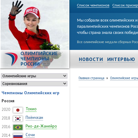
Список чемпионов
Список призе
Мы собрали всех олимпийских и
паралимпийских чемпионов Рос
чтобы страна знала своих побед
Все олимпийские медали сборных Росс
ОЛИМПИЙСКИЕ
НОВОСТИ
ИНТЕРВЬЮ
ЧЕМПИОНЫ
РОССИИ
»
Главная страница
Олимпийские игр
Чемпионы Олимпийских игр
Россия
Токио
2020
Пхёнчхан
2018
Рио-де-Жанейро
2016
Сочи
2014