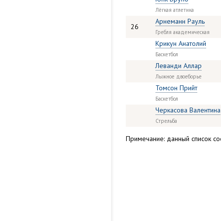
Лёгкая атлетика
Арнеманн Рауль
26
Гребля академическая
Крикун Анатолий
Баскетбол
Леванди Аллар
Лыжное двоеборье
Томсон Прийт
Баскетбол
Черкасова Валентина
Стрельба
Примечание: данный список сос