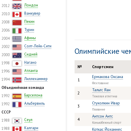
Лондон
2012
Ванкувер
2010
Пекин
2008
Турин
2006
Афины
2004
Солт-Лейк-Сити
2002
Олимпийские че
Сидней
2000
Нагано
1998
№
Спортсмен
Атланта
1996
Ермакова Оксана
Лиллехаммер
1994
1
Фехтование
Объединённая команда
Тальтс Яан
2
Барселона
1992
Тяжелая атлетика
Стуколкин Ивар
Альбервиль
1992
3
Плавание
СССР
Антсон Антс
4
Сеул
1988
Конькобежный спорт
Калгари
1988
Коткас Йоханнес