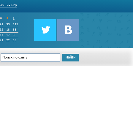
имних игр
•
•
∑
41
33
113
32
18
88
14
17
58
21
22
65