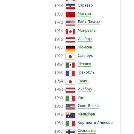
Сараево
1984
Москва
1980
Лейк-Плэсид
1980
Монреаль
1976
Инсбрук
1976
Мюнхен
1972
Саппоро
1972
Мехико
1968
Гренобль
1968
Токио
1964
Инсбрук
1964
Рим
1960
Скво-Велли
1960
Мельбурн
1956
Кортина-д’Ампеццо
1956
Хельсинки
1952