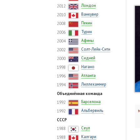
Лондон
2012
Ванкувер
2010
Пекин
2008
Турин
2006
Афины
2004
Солт-Лейк-Сити
2002
Сидней
2000
Нагано
1998
Атланта
1996
Лиллехаммер
1994
Объединённая команда
Барселона
1992
Альбервиль
1992
М
СССР
Сеул
1988
Калгари
1988