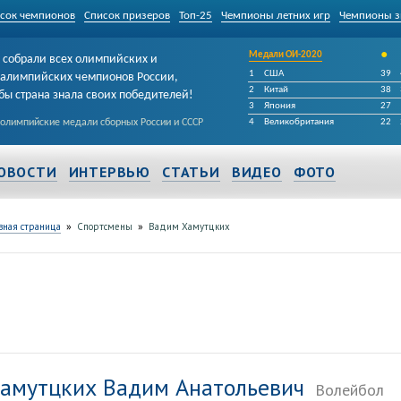
сок чемпионов
Список призеров
Топ-25
Чемпионы летних игр
Чемпионы з
•
Медали ОИ-2020
собрали всех олимпийских и
1
США
39
алимпийских чемпионов России,
2
Китай
38
бы страна знала своих победителей!
3
Япония
27
 олимпийские медали сборных России и СССР
4
Великобритания
22
ОВОСТИ
ИНТЕРВЬЮ
СТАТЬИ
ВИДЕО
ФОТО
»
»
вная страница
Спортсмены
Вадим Хамутцких
амутцких Вадим Анатольевич
Волейбол