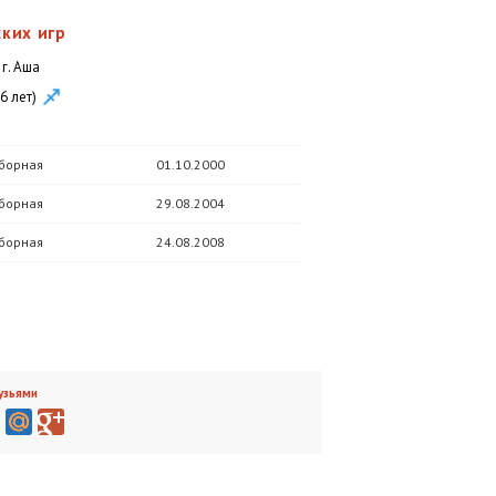
ких игр
, г. Аша
6 лет)
борная
01.10.2000
борная
29.08.2004
борная
24.08.2008
узьями