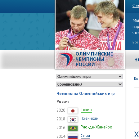
Спи
Мы 
пар
что
Все
ОЛИМПИЙСКИЕ
Н
ЧЕМПИОНЫ
РОССИИ
Гла
Чемпионы Олимпийских игр
Россия
Токио
2020
Пхёнчхан
2018
Рио-де-Жанейро
2016
Х
Сочи
2014