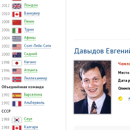
Лондон
2012
Ванкувер
2010
Пекин
2008
Турин
2006
Афины
2004
Солт-Лейк-Сити
2002
Давыдов Евгени
Сидней
2000
Нагано
1998
Чемп
Атланта
1996
Место
Лиллехаммер
1994
Дата 
Объединённая команда
Олимпи
Барселона
1992
Альбервиль
1992
СССР
Сеул
1988
Калгари
1988