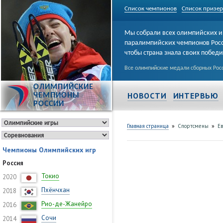
Список чемпионов
Список призе
Мы собрали всех олимпийских и
паралимпийских чемпионов Рос
чтобы страна знала своих побед
Все олимпийские медали сборных Росс
ОЛИМПИЙСКИЕ
НОВОСТИ
ИНТЕРВЬЮ
ЧЕМПИОНЫ
РОССИИ
»
»
Главная страница
Спортсмены
Е
Чемпионы Олимпийских игр
Россия
Токио
2020
Пхёнчхан
2018
Рио-де-Жанейро
2016
Сочи
2014