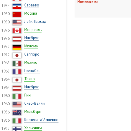
Мне нравится
Сараево
1984
Москва
1980
Лейк-Плэсид
1980
Монреаль
1976
Инсбрук
1976
Мюнхен
1972
Саппоро
1972
Мехико
1968
Гренобль
1968
Токио
1964
Инсбрук
1964
Рим
1960
Скво-Велли
1960
Мельбурн
1956
Кортина-д’Ампеццо
1956
Хельсинки
1952