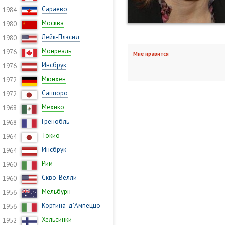
Сараево
1984
Москва
1980
Лейк-Плэсид
1980
Монреаль
1976
Мне нравится
Инсбрук
1976
Мюнхен
1972
Саппоро
1972
Мехико
1968
Гренобль
1968
Токио
1964
Инсбрук
1964
Рим
1960
Скво-Велли
1960
Мельбурн
1956
Кортина-д’Ампеццо
1956
Хельсинки
1952