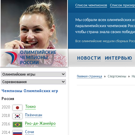
Список чемпионов
Список призе
Мы собрали всех олимпийских и
паралимпийских чемпионов Рос
чтобы страна знала своих побед
Все олимпийские медали сборных Росс
ОЛИМПИЙСКИЕ
НОВОСТИ
ИНТЕРВЬЮ
ЧЕМПИОНЫ
РОССИИ
»
»
Главная страница
Спортсмены
Н
Чемпионы Олимпийских игр
Россия
Токио
2020
Пхёнчхан
2018
Рио-де-Жанейро
2016
Сочи
2014