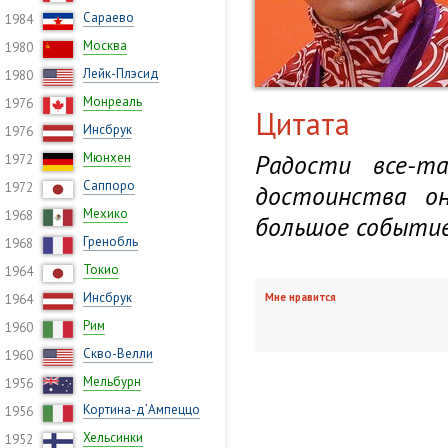
Сараево
1984
Москва
1980
Лейк-Плэсид
1980
Монреаль
1976
Цитата
Инсбрук
1976
Радости все-та
Мюнхен
1972
Саппоро
1972
достоинства о
Мехико
1968
большое событие 
Гренобль
1968
Токио
1964
Инсбрук
Мне нравится
1964
Рим
1960
Скво-Велли
1960
Мельбурн
1956
Кортина-д’Ампеццо
1956
Хельсинки
1952