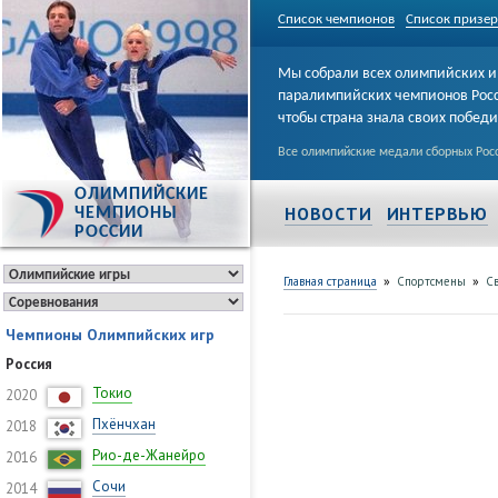
Список чемпионов
Список призе
Мы собрали всех олимпийских и
паралимпийских чемпионов Рос
чтобы страна знала своих побед
Все олимпийские медали сборных Росс
ОЛИМПИЙСКИЕ
НОВОСТИ
ИНТЕРВЬЮ
ЧЕМПИОНЫ
РОССИИ
»
»
Главная страница
Спортсмены
Св
Чемпионы Олимпийских игр
Россия
Токио
2020
Пхёнчхан
2018
Рио-де-Жанейро
2016
Сочи
2014