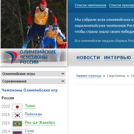
Список чемпионов
Список призе
Мы собрали всех олимпийских и
паралимпийских чемпионов Рос
чтобы страна знала своих побед
Все олимпийские медали сборных Росс
ОЛИМПИЙСКИЕ
НОВОСТИ
ИНТЕРВЬЮ
ЧЕМПИОНЫ
РОССИИ
»
»
Главная страница
Спортсмены
С
Чемпионы Олимпийских игр
Россия
Токио
2020
Пхёнчхан
2018
Рио-де-Жанейро
2016
Сочи
2014