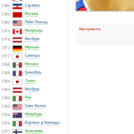
Сараево
1984
Москва
1980
Лейк-Плэсид
1980
Мне нравится
Монреаль
1976
Инсбрук
1976
Мюнхен
1972
Саппоро
1972
Мехико
1968
Гренобль
1968
Токио
1964
Инсбрук
1964
Рим
1960
Скво-Велли
1960
Мельбурн
1956
Кортина-д’Ампеццо
1956
Хельсинки
1952