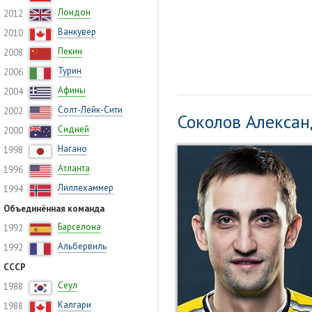
Лондон
2012
Ванкувер
2010
Пекин
2008
Турин
2006
Афины
2004
Солт-Лейк-Сити
2002
Соколов Алекса
Сидней
2000
Нагано
1998
Атланта
1996
Лиллехаммер
1994
Объединённая команда
Барселона
1992
Альбервиль
1992
СССР
Сеул
1988
Калгари
1988