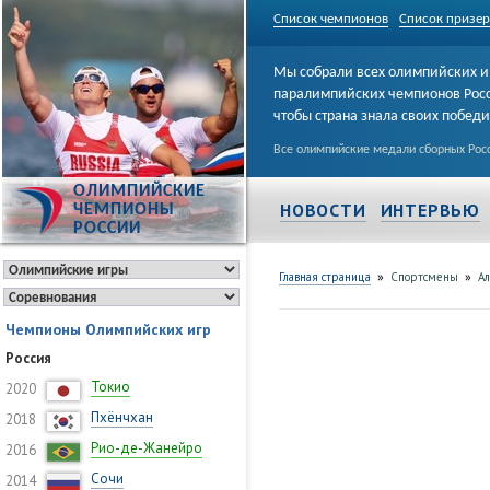
Список чемпионов
Список призе
Мы собрали всех олимпийских и
паралимпийских чемпионов Рос
чтобы страна знала своих побед
Все олимпийские медали сборных Росс
ОЛИМПИЙСКИЕ
НОВОСТИ
ИНТЕРВЬЮ
ЧЕМПИОНЫ
РОССИИ
»
»
Главная страница
Спортсмены
Ал
Чемпионы Олимпийских игр
Россия
Токио
2020
Пхёнчхан
2018
Рио-де-Жанейро
2016
Сочи
2014