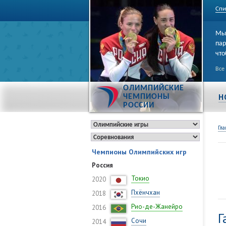
Спи
Мы 
пар
что
Все
ОЛИМПИЙСКИЕ
Н
ЧЕМПИОНЫ
РОССИИ
Гла
Чемпионы Олимпийских игр
Россия
Токио
2020
Пхёнчхан
2018
Рио-де-Жанейро
2016
Г
Сочи
2014