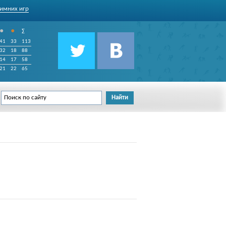
имних игр
•
•
∑
41
33
113
32
18
88
14
17
58
21
22
65