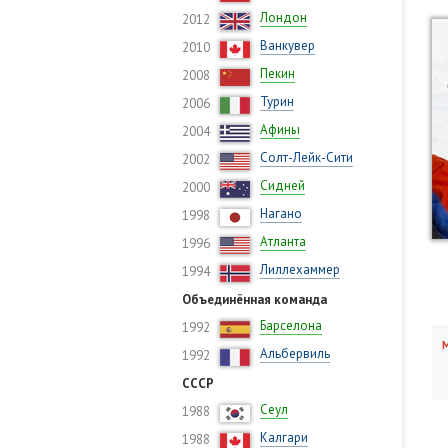
Лондон
2012
Ванкувер
2010
Пекин
2008
Турин
2006
Афины
2004
Солт-Лейк-Сити
2002
Сидней
2000
Нагано
1998
Атланта
1996
Лиллехаммер
1994
Объединённая команда
Барселона
1992
М
Альбервиль
1992
СССР
Сеул
1988
Калгари
1988