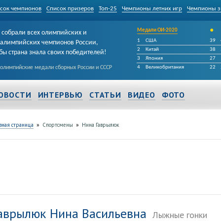
сок чемпионов
Список призеров
Топ-25
Чемпионы летних игр
Чемпионы з
•
Медали ОИ-2020
собрали всех олимпийских и
1
США
39
алимпийских чемпионов России,
2
Китай
38
бы страна знала своих победителей!
3
Япония
27
 олимпийские медали сборных России и СССР
4
Великобритания
22
ОВОСТИ
ИНТЕРВЬЮ
СТАТЬИ
ВИДЕО
ФОТО
»
»
вная страница
Спортсмены
Нина Гаврылюк
аврылюк Нина Васильевна
Лыжные гонки