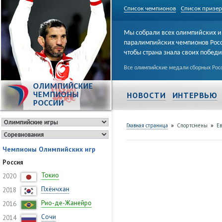
Список чемпионов
Список призе
Мы собрали всех олимпийских и
паралимпийских чемпионов Рос
чтобы страна знала своих побед
Все олимпийские медали сборных Росс
ОЛИМПИЙСКИЕ
НОВОСТИ
ИНТЕРВЬЮ
ЧЕМПИОНЫ
РОССИИ
»
»
Главная страница
Спортсмены
Е
Чемпионы Олимпийских игр
Россия
Токио
2020
Пхёнчхан
2018
Рио-де-Жанейро
2016
Сочи
2014