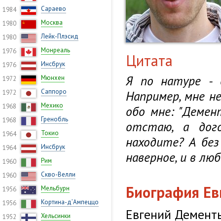
Сараево
1984
Москва
1980
Лейк-Плэсид
1980
Монреаль
1976
Цитата
Инсбрук
1976
Я по натуре - 
Мюнхен
1972
Саппоро
Например, мне н
1972
Мехико
1968
обо мне: "Демен
Гренобль
1968
отстаю, а дог
Токио
1964
находите? А без
Инсбрук
1964
наверное, и в лю
Рим
1960
Скво-Велли
1960
Биография Ев
Мельбурн
1956
Кортина-д’Ампеццо
1956
Евгений Демент
Хельсинки
1952