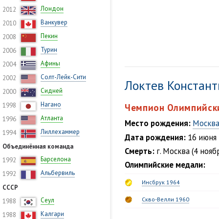
Лондон
2012
Ванкувер
2010
Пекин
2008
Турин
2006
Афины
2004
Солт-Лейк-Сити
2002
Локтев Констан
Сидней
2000
Нагано
1998
Чемпион Олимпийски
Атланта
1996
Место рождения:
Москв
Лиллехаммер
1994
Дата рождения:
16 июня
Объединённая команда
Смерть:
г. Москва (4 нояб
Барселона
1992
Олимпийские медали:
Альбервиль
1992
Инсбрук 1964
СССР
Скво-Велли 1960
Сеул
1988
Калгари
1988