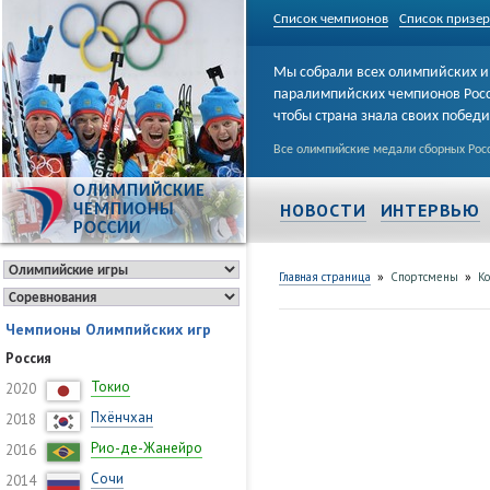
Список чемпионов
Список призе
Мы собрали всех олимпийских и
паралимпийских чемпионов Рос
чтобы страна знала своих побед
Все олимпийские медали сборных Росс
ОЛИМПИЙСКИЕ
НОВОСТИ
ИНТЕРВЬЮ
ЧЕМПИОНЫ
РОССИИ
»
»
Главная страница
Спортсмены
Ко
Чемпионы Олимпийских игр
Россия
Токио
2020
Пхёнчхан
2018
Рио-де-Жанейро
2016
Сочи
2014