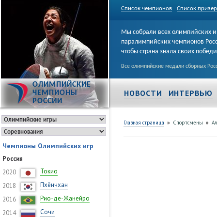
Список чемпионов
Список призе
Мы собрали всех олимпийских и
паралимпийских чемпионов Рос
чтобы страна знала своих побед
Все олимпийские медали сборных Росс
ОЛИМПИЙСКИЕ
НОВОСТИ
ИНТЕРВЬЮ
ЧЕМПИОНЫ
РОССИИ
»
»
Главная страница
Спортсмены
А
Чемпионы Олимпийских игр
Россия
Токио
2020
Пхёнчхан
2018
Рио-де-Жанейро
2016
Сочи
2014