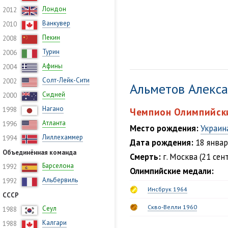
Лондон
2012
Ванкувер
2010
Пекин
2008
Турин
2006
Афины
2004
Солт-Лейк-Сити
2002
Альметов Алекс
Сидней
2000
Нагано
1998
Чемпион Олимпийски
Атланта
1996
Место рождения:
Украин
Лиллехаммер
1994
Дата рождения:
18 январ
Объединённая команда
Смерть:
г. Москва (21 сен
Барселона
1992
Олимпийские медали:
Альбервиль
1992
Инсбрук 1964
СССР
Скво-Велли 1960
Сеул
1988
Калгари
1988