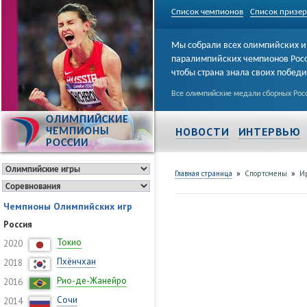
Список чемпионов
Список призе
Мы собрали всех олимпийских и
паралимпийских чемпионов Рос
чтобы страна знала своих побед
Все олимпийские медали сборных Росс
ОЛИМПИЙСКИЕ
НОВОСТИ
ИНТЕРВЬЮ
ЧЕМПИОНЫ
РОССИИ
»
»
Главная страница
Спортсмены
И
Чемпионы Олимпийских игр
Россия
Токио
2020
Пхёнчхан
2018
Рио-де-Жанейро
2016
Сочи
2014