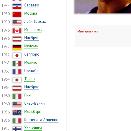
Сараево
1984
Москва
1980
Лейк-Плэсид
1980
Монреаль
1976
Мне нравится
Инсбрук
1976
Мюнхен
1972
Саппоро
1972
Мехико
1968
Гренобль
1968
Токио
1964
Инсбрук
1964
Рим
1960
Скво-Велли
1960
Мельбурн
1956
Кортина-д’Ампеццо
1956
Хельсинки
1952