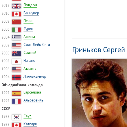
Лондон
2012
Ванкувер
2010
Пекин
2008
Турин
2006
Афины
2004
Солт-Лейк-Сити
2002
Гриньков Серге
Сидней
2000
Нагано
1998
Атланта
1996
Лиллехаммер
1994
Объединённая команда
Барселона
1992
Альбервиль
1992
СССР
Сеул
1988
Калгари
1988