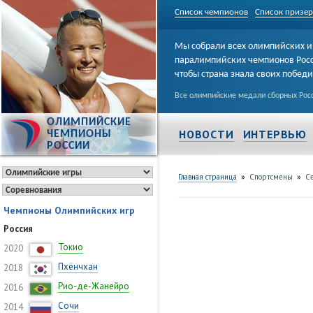
Список чемпионов
Список призе
Мы собрали всех олимпийских и
паралимпийских чемпионов Рос
чтобы страна знала своих побед
Все олимпийские медали сборных Росс
ОЛИМПИЙСКИЕ
НОВОСТИ
ИНТЕРВЬЮ
ЧЕМПИОНЫ
РОССИИ
»
»
Главная страница
Спортсмены
Се
Чемпионы Олимпийских игр
Россия
Токио
2020
Пхёнчхан
2018
Рио-де-Жанейро
2016
Сочи
2014