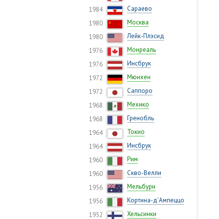
Сараево
1984
Москва
1980
Лейк-Плэсид
1980
Монреаль
1976
Инсбрук
1976
Мюнхен
1972
Саппоро
1972
Мехико
1968
Гренобль
1968
Токио
1964
Инсбрук
1964
Рим
1960
Скво-Велли
1960
Мельбурн
1956
Кортина-д’Ампеццо
1956
Хельсинки
1952