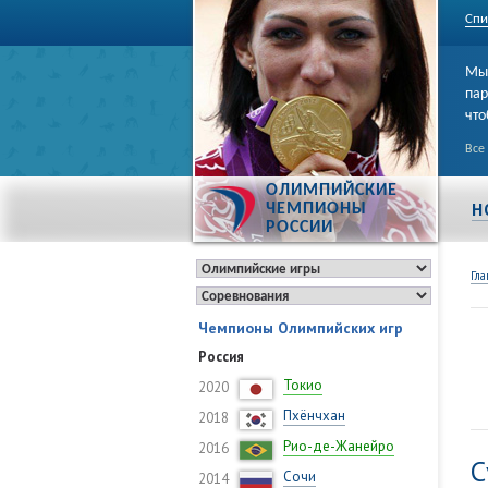
Спи
Мы 
пар
что
Все
ОЛИМПИЙСКИЕ
Н
ЧЕМПИОНЫ
РОССИИ
Гла
Чемпионы Олимпийских игр
Россия
Токио
2020
Пхёнчхан
2018
Рио-де-Жанейро
2016
С
Сочи
2014