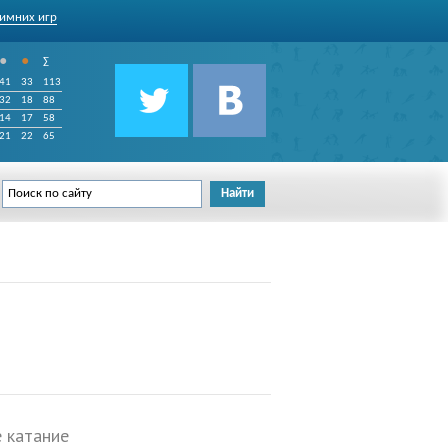
имних игр
•
•
∑
41
33
113
32
18
88
14
17
58
21
22
65
 катание