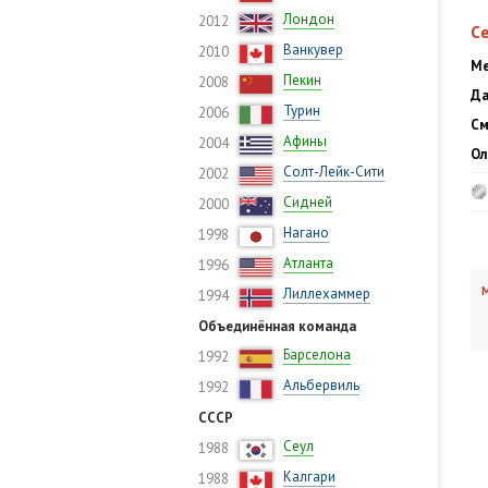
Лондон
2012
С
Ванкувер
2010
Ме
Пекин
2008
Да
Турин
2006
См
Афины
2004
Ол
Солт-Лейк-Сити
2002
Сидней
2000
Нагано
1998
Атланта
1996
М
Лиллехаммер
1994
Объединённая команда
Барселона
1992
Альбервиль
1992
СССР
Сеул
1988
Калгари
1988