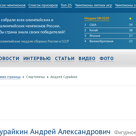
сок чемпионов
Список призеров
Топ-25
Чемпионы летних игр
Чемпионы з
•
Медали ОИ-2020
собрали всех олимпийских и
1
США
39
алимпийских чемпионов России,
2
Китай
38
бы страна знала своих победителей!
3
Япония
27
 олимпийские медали сборных России и СССР
4
Великобритания
22
ОВОСТИ
ИНТЕРВЬЮ
СТАТЬИ
ВИДЕО
ФОТО
»
»
вная страница
Спортсмены
Андрей Сурайкин
урайкин Андрей Александрович
Фигурное