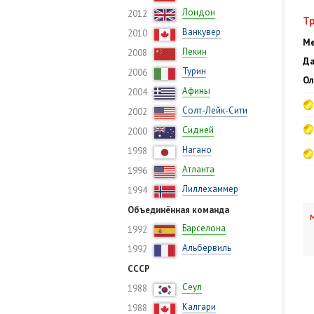
Лондон
2012
Т
Ванкувер
2010
Ме
Пекин
2008
Да
Турин
2006
Ол
Афины
2004
Солт-Лейк-Сити
2002
Сидней
2000
Нагано
1998
Атланта
1996
Лиллехаммер
1994
Объединённая команда
М
Барселона
1992
Альбервиль
1992
СССР
Сеул
1988
Калгари
1988