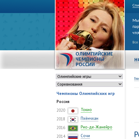
Спи
Мы 
пар
что
Все
ОЛИМПИЙСКИЕ
Н
ЧЕМПИОНЫ
РОССИИ
Гла
Чемпионы Олимпийских игр
Россия
Токио
2020
Пхёнчхан
2018
Рио-де-Жанейро
2016
Р
Сочи
2014