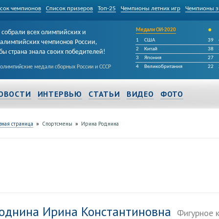
сок чемпионов
Список призеров
Топ-25
Чемпионы летних игр
Чемпионы з
•
Медали ОИ-2020
собрали всех олимпийских и
1
США
39
алимпийских чемпионов России,
2
Китай
38
бы страна знала своих победителей!
3
Япония
27
 олимпийские медали сборных России и СССР
4
Великобритания
22
ОВОСТИ
ИНТЕРВЬЮ
СТАТЬИ
ВИДЕО
ФОТО
»
»
вная страница
Спортсмены
Ирина Роднина
однина Ирина Константиновна
Фигурное 