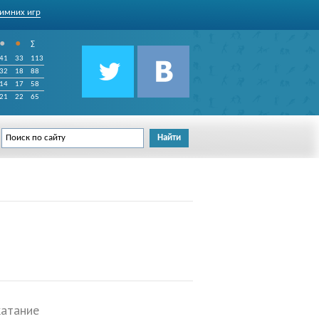
имних игр
•
•
∑
41
33
113
32
18
88
14
17
58
21
22
65
катание