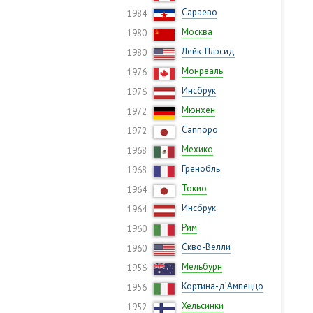
Сараево
1984
Москва
1980
Лейк-Плэсид
1980
Монреаль
1976
Инсбрук
1976
Мюнхен
1972
Саппоро
1972
Мехико
1968
Гренобль
1968
Токио
1964
Инсбрук
1964
Рим
1960
Скво-Велли
1960
Мельбурн
1956
Кортина-д’Ампеццо
1956
Хельсинки
1952