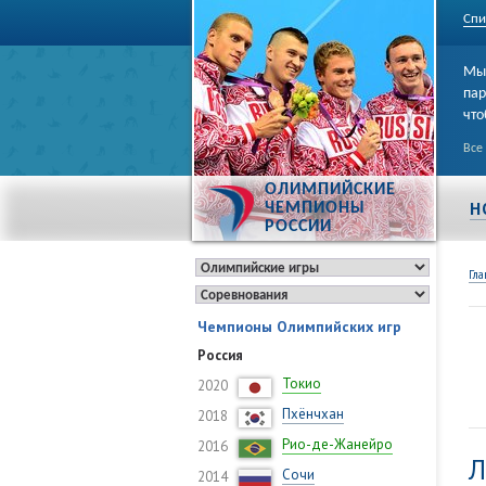
Спи
Мы 
пар
что
Все
ОЛИМПИЙСКИЕ
Н
ЧЕМПИОНЫ
РОССИИ
Гла
Чемпионы Олимпийских игр
Россия
Токио
2020
Пхёнчхан
2018
Рио-де-Жанейро
2016
Л
Сочи
2014