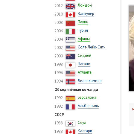
Лондон
2012
Ванкувер
2010
Пекин
2008
Турин
2006
Афины
2004
Солт-Лейк-Сити
2002
Сидней
2000
Нагано
1998
Атланта
1996
Лиллехаммер
1994
Объединённая команда
Барселона
1992
Альбервиль
1992
М
СССР
Сеул
1988
Калгари
1988