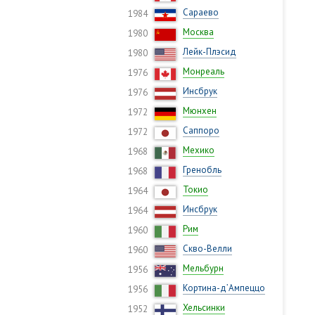
Сараево
1984
Москва
1980
Лейк-Плэсид
1980
Монреаль
1976
Инсбрук
1976
Мюнхен
1972
Саппоро
1972
Мехико
1968
Гренобль
1968
Токио
1964
Инсбрук
1964
Рим
1960
Скво-Велли
1960
Мельбурн
1956
Кортина-д’Ампеццо
1956
Хельсинки
1952