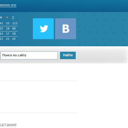
имних игр
•
•
∑
41
33
113
32
18
88
14
17
58
21
22
65
катание