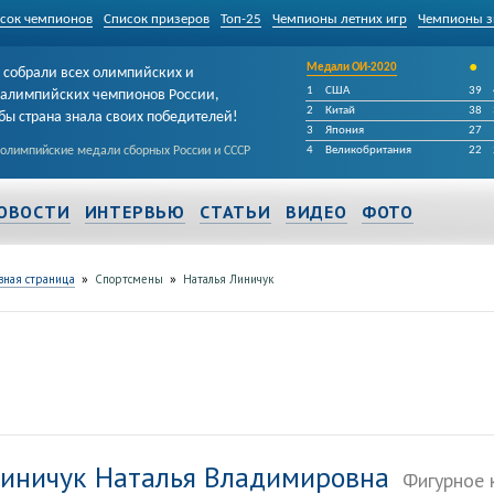
сок чемпионов
Список призеров
Топ-25
Чемпионы летних игр
Чемпионы з
•
Медали ОИ-2020
собрали всех олимпийских и
1
США
39
алимпийских чемпионов России,
2
Китай
38
бы страна знала своих победителей!
3
Япония
27
 олимпийские медали сборных России и СССР
4
Великобритания
22
ОВОСТИ
ИНТЕРВЬЮ
СТАТЬИ
ВИДЕО
ФОТО
»
»
вная страница
Спортсмены
Наталья Линичук
иничук Наталья Владимировна
Фигурное 