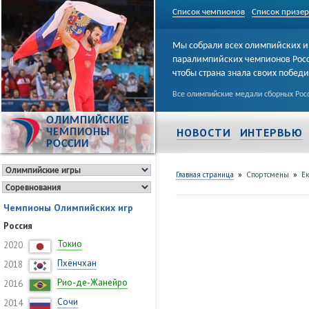
Список чемпионов
Список призе
Мы собрали всех олимпийских и
паралимпийских чемпионов Рос
чтобы страна знала своих побед
Все олимпийские медали сборных Росс
ОЛИМПИЙСКИЕ
НОВОСТИ
ИНТЕРВЬЮ
ЧЕМПИОНЫ
РОССИИ
»
»
Главная страница
Спортсмены
Е
Чемпионы Олимпийских игр
Россия
Токио
2020
Пхёнчхан
2018
Рио-де-Жанейро
2016
Сочи
2014