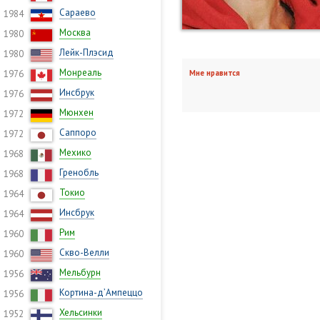
Сараево
1984
Москва
1980
Лейк-Плэсид
1980
Монреаль
1976
Мне нравится
Инсбрук
1976
Мюнхен
1972
Саппоро
1972
Мехико
1968
Гренобль
1968
Токио
1964
Инсбрук
1964
Рим
1960
Скво-Велли
1960
Мельбурн
1956
Кортина-д’Ампеццо
1956
Хельсинки
1952