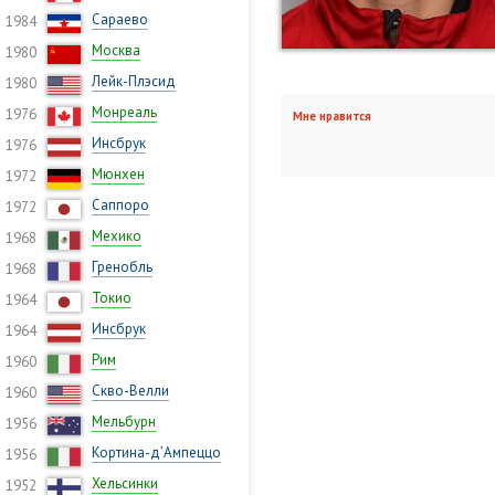
Сараево
1984
Москва
1980
Лейк-Плэсид
1980
Монреаль
1976
Мне нравится
Инсбрук
1976
Мюнхен
1972
Саппоро
1972
Мехико
1968
Гренобль
1968
Токио
1964
Инсбрук
1964
Рим
1960
Скво-Велли
1960
Мельбурн
1956
Кортина-д’Ампеццо
1956
Хельсинки
1952