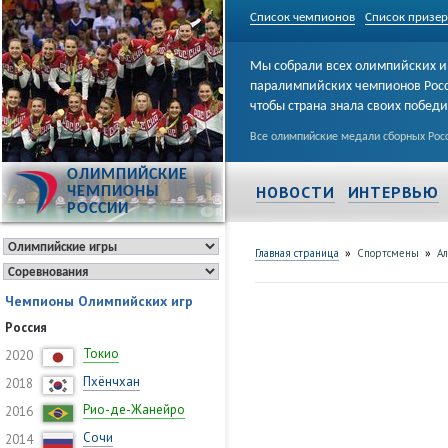
Список чемпионов
Список призе
Мы собрали всех олимпийских и
паралимпийских чемпионов Рос
чтобы страна знала своих побед
Все олимпийские медали сборных Росс
ОЛИМПИЙСКИЕ
НОВОСТИ
ИНТЕРВЬЮ
ЧЕМПИОНЫ
РОССИИ
»
»
Главная страница
Спортсмены
А
Чемпионы Олимпийских игр
Россия
Токио
2020
Пхёнчхан
2018
Рио-де-Жанейро
2016
Сочи
2014