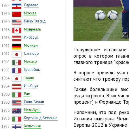
Сараево
1984
Москва
1980
Лейк-Плэсид
1980
Монреаль
1976
Инсбрук
1976
Мюнхен
1972
Популярное испанское
Саппоро
1972
опрос в котором главн
главного тренера "красн
Мехико
1968
Гренобль
1968
В опросе приняло участ
Токио
считают что тренеру пор
1964
Инсбрук
1964
Также болельщики выс
Рим
1960
ряда игроков. В их числ
процент) и Фернандо То
Скво-Велли
1960
Мельбурн
1956
Напомним, что под руко
Испании выиграла Чем
Кортина-д’Ампеццо
1956
Европы-2012 в Украине 
Хельсинки
1952