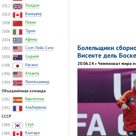
Лондон
2012
Ванкувер
2010
Пекин
2008
Турин
2006
Афины
2004
Болельщики сборно
Солт-Лейк-Сити
2002
Висенте дель Боск
Сидней
2000
20.06.14 » Чемпионат мира п
Нагано
1998
Атланта
1996
Лиллехаммер
1994
Объединённая команда
Барселона
1992
Альбервиль
1992
СССР
Сеул
1988
Калгари
1988