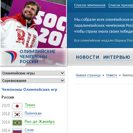
Список чемпионов
Список призе
Мы собрали всех олимпийских и
паралимпийских чемпионов Рос
чтобы страна знала своих побед
Все олимпийские медали сборных Росс
ОЛИМПИЙСКИЕ
НОВОСТИ
ИНТЕРВЬЮ
ЧЕМПИОНЫ
РОССИИ
»
»
Главная страница
Новости
Болель
Чемпионы Олимпийских игр
Россия
Токио
2020
Пхёнчхан
2018
Рио-де-Жанейро
2016
Сочи
2014