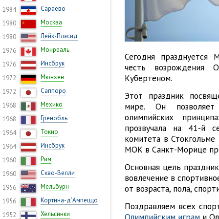
Сараево
1984
Москва
1980
Лейк-Плэсид
1980
Монреаль
1976
Сегодня празднуется 
Инсбрук
1976
честь возрождения 
Кубертеном.
Мюнхен
1972
Саппоро
1972
Этот праздник посвящ
Мехико
мире. Он позволяет
1968
олимпийских принцип
Гренобль
1968
прозвучала на 41-й с
Токио
1964
комитета в Стокгольме 
Инсбрук
1964
МОК в Санкт-Морице пр
Рим
1960
Основная цель праздник
Скво-Велли
1960
вовлечение в спортивно
Мельбурн
от возраста, пола, спор
1956
Кортина-д’Ампеццо
1956
Поздравляем всех спорт
Хельсинки
1952
Олимпийским играм
и Ол