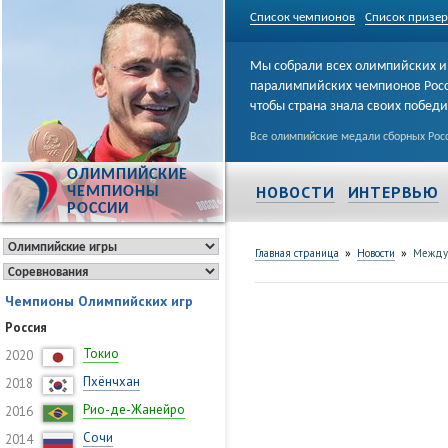
Список чемпионов
Список призе
Мы собрали всех олимпийских и
паралимпийских чемпионов Рос
чтобы страна знала своих побед
Все олимпийские медали сборных Росс
ОЛИМПИЙСКИЕ
НОВОСТИ
ИНТЕРВЬЮ
ЧЕМПИОНЫ
РОССИИ
»
»
Главная страница
Новости
Между
Чемпионы Олимпийских игр
Россия
Токио
2020
Пхёнчхан
2018
Рио-де-Жанейро
2016
Сочи
2014