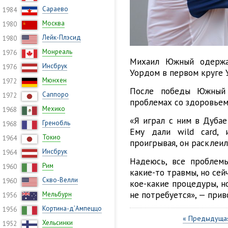
Сараево
1984
Москва
1980
Лейк-Плэсид
1980
Монреаль
1976
Михаил Южный одержа
Инсбрук
1976
Уордом в первом круге Уи
Мюнхен
1972
После победы Южный 
Саппоро
1972
проблемах со здоровьем
Мехико
1968
«Я играл с ним в Дубае
Гренобль
1968
Ему дали wild card, 
Токио
1964
проигрывая, он расклеил
Инсбрук
1964
Надеюсь, все проблемы
Рим
1960
какие-то травмы, но сей
Скво-Велли
1960
кое-какие процедуры, н
не потребуется», — при
Мельбурн
1956
Кортина-д’Ампеццо
1956
« Предыдущая
Хельсинки
1952