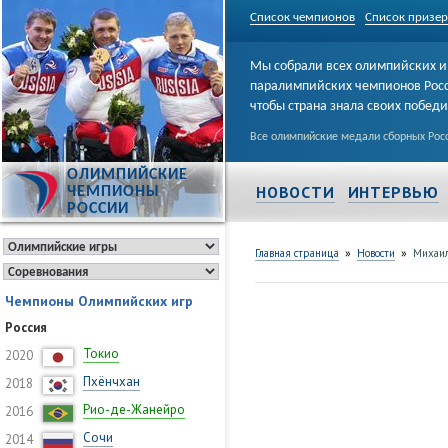
Список чемпионов
Список призе
Мы собрали всех олимпийских и
паралимпийских чемпионов Рос
чтобы страна знала своих побед
Все олимпийские медали сборных Росс
ОЛИМПИЙСКИЕ
НОВОСТИ
ИНТЕРВЬЮ
ЧЕМПИОНЫ
РОССИИ
»
»
Главная страница
Новости
Михаил
Чемпионы Олимпийских игр
Россия
Токио
2020
Пхёнчхан
2018
Рио-де-Жанейро
2016
Сочи
2014