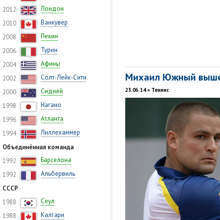
Лондон
2012
Ванкувер
2010
Пекин
2008
Турин
2006
Афины
2004
Михаил Южный вышел
Солт-Лейк-Сити
2002
23.06.14 » Теннис
Сидней
2000
Нагано
1998
Атланта
1996
Лиллехаммер
1994
Объединённая команда
Барселона
1992
Альбервиль
1992
СССР
Сеул
1988
Калгари
1988