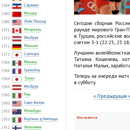
Сараево
1984
Москва
1980
Лейк-Плэсид
1980
Сегодня сборная Росси
раунде мирового Гран-П
Монреаль
1976
в Турции, российские в
Инсбрук
1976
счетом 3-1 (22:25, 25:18,
Мюнхен
1972
Лучшими волейболисткам
Саппоро
1972
Татьяна Кошелева, ко
Мехико
1968
Наталья Малых, заработа
Гренобль
1968
Теперь на очереди матч
Токио
1964
в субботу.
Инсбрук
1964
Рим
1960
« Предыдущая 
Скво-Велли
1960
Мельбурн
1956
Мне нравится
Кортина-д’Ампеццо
1956
Хельсинки
1952