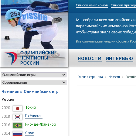
Список чемпионов
Список призе
Мы собрали всех олимпийских и
паралимпийских чемпионов Рос
чтобы страна знала своих побед
Все олимпийские медали сборных Росс
ОЛИМПИЙСКИЕ
НОВОСТИ
ИНТЕРВЬЮ
ЧЕМПИОНЫ
РОССИИ
»
»
Главная страница
Новости
Россий
Чемпионы Олимпийских игр
Россия
Токио
2020
Пхёнчхан
2018
Рио-де-Жанейро
2016
Сочи
2014