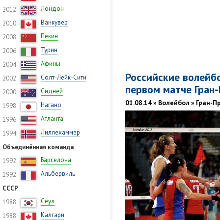
Лондон
2012
Ванкувер
2010
Пекин
2008
Турин
2006
Афины
2004
Российские волейб
Солт-Лейк-Сити
2002
первом матче Гран
Сидней
2000
01.08.14 » Волейбол » Гран-П
Нагано
1998
Атланта
1996
Лиллехаммер
1994
Объединённая команда
Барселона
1992
Альбервиль
1992
СССР
Сеул
1988
Калгари
1988