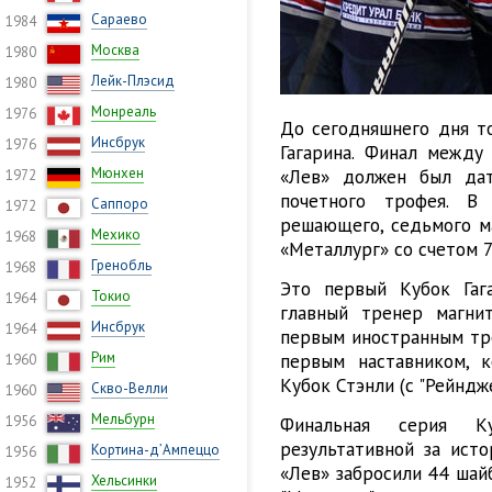
Сараево
1984
Москва
1980
Лейк-Плэсид
1980
Монреаль
1976
До сегодняшнего дня т
Инсбрук
1976
Гагарина. Финал между
Мюнхен
«Лев» должен был дат
1972
почетного трофея. В
Саппоро
1972
решающего, седьмого ма
Мехико
1968
«Металлург» со счетом 7
Гренобль
1968
Это первый Кубок Гаг
Токио
1964
главный тренер магни
Инсбрук
1964
первым иностранным тре
Рим
первым наставником, 
1960
Кубок Стэнли (с "Рейндже
Скво-Велли
1960
Мельбурн
1956
Финальная серия Ку
результативной за ист
Кортина-д’Ампеццо
1956
«Лев» забросили 44 шайб
Хельсинки
1952