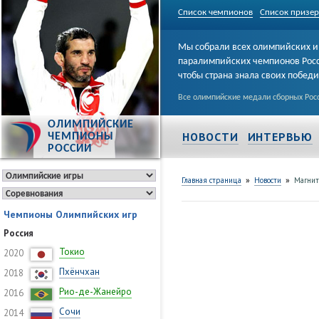
Список чемпионов
Список призе
Мы собрали всех олимпийских и
паралимпийских чемпионов Рос
чтобы страна знала своих побед
Все олимпийские медали сборных Росс
ОЛИМПИЙСКИЕ
НОВОСТИ
ИНТЕРВЬЮ
ЧЕМПИОНЫ
РОССИИ
»
»
Главная страница
Новости
Магнит
Чемпионы Олимпийских игр
Россия
Токио
2020
Пхёнчхан
2018
Рио-де-Жанейро
2016
Сочи
2014