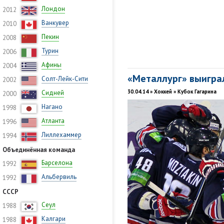
Лондон
2012
Ванкувер
2010
Пекин
2008
Турин
2006
Афины
2004
«Металлург» выиграл
Солт-Лейк-Сити
2002
30.04.14 » Хоккей » Кубок Гагарина
Сидней
2000
Нагано
1998
Атланта
1996
Лиллехаммер
1994
Объединённая команда
Барселона
1992
Альбервиль
1992
СССР
Сеул
1988
Калгари
1988