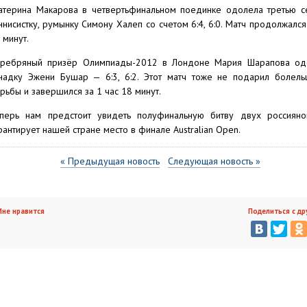
атерина Макарова в четвертьфинальном поединке одолела третью с
ннисистку, румынку Симону Халеп со счетом 6:4, 6:0. Матч продолжался
 минут.
ребряный призёр Олимпиады-2012 в Лондоне Мария Шарапова од
надку Эжени Бушар — 6:3, 6:2. Этот матч тоже не подарил болель
рьбы и завершился за 1 час 18 минут.
перь нам предстоит увидеть полуфинальную битву двух россиянок
рантирует нашей стране место в финале Australian Open.
« Предыдущая новость
Следующая новость »
не нравится
Поделиться с др