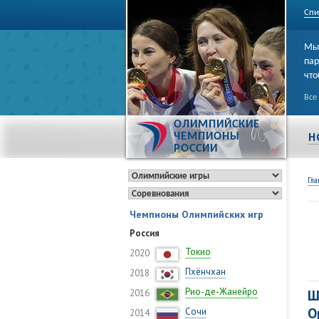
Спи
Мы 
пар
что
Все
ОЛИМПИЙСКИЕ
Н
ЧЕМПИОНЫ
РОССИИ
Гла
Чемпионы Олимпийских игр
Россия
Токио
2020
Пхёнчхан
2018
Рио-де-Жанейро
Ш
2016
O
Сочи
2014