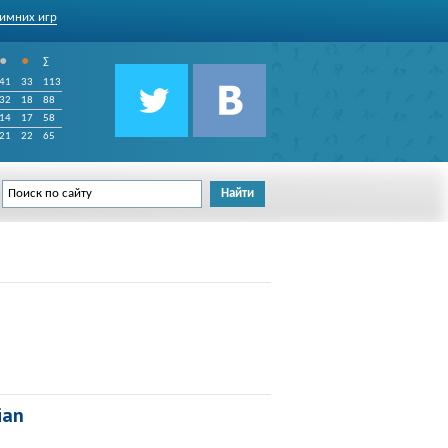
имних игр
•
•
∑
41
33
113
32
18
88
14
17
58
21
22
65
ian