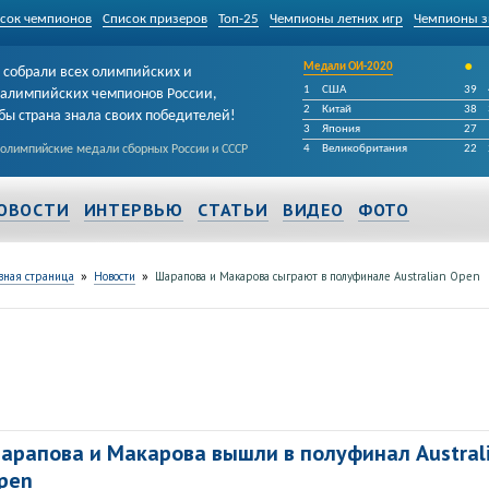
сок чемпионов
Список призеров
Топ-25
Чемпионы летних игр
Чемпионы з
•
Медали ОИ-2020
собрали всех олимпийских и
1
США
39
алимпийских чемпионов России,
2
Китай
38
бы страна знала своих победителей!
3
Япония
27
 олимпийские медали сборных России и СССР
4
Великобритания
22
ОВОСТИ
ИНТЕРВЬЮ
СТАТЬИ
ВИДЕО
ФОТО
»
»
вная страница
Новости
Шарапова и Макарова сыграют в полуфинале Australian Open
арапова и Макарова вышли в полуфинал Austral
pen