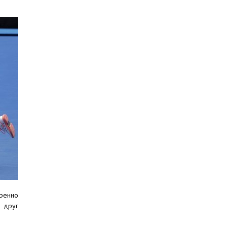
ренно
я друг