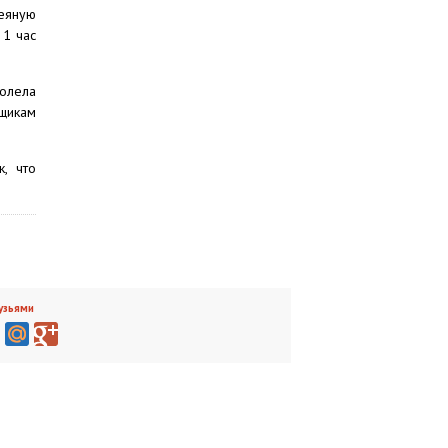
еяную
 1 час
олела
щикам
, что
узьями