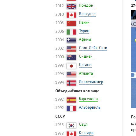
Лондон
2012
27.
Ванкувер
2010
Пекин
2008
Турин
2006
Афины
2004
Солт-Лейк-Сити
2002
Сидней
2000
Нагано
1998
Атланта
1996
Лиллехаммер
1994
Объединённая команда
Барселона
1992
Альбервиль
1992
СССР
Ро
ша
Сеул
1988
пр
Калгари
1988