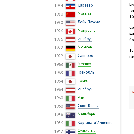
Ек
Сараево
1984
те
Москва
1980
10
Лейк-Плэсид
1980
Се
Монреаль
1976
ка
Инсбрук
1976
бо
Мюнхен
1972
Те
Саппоро
1972
га
Мехико
1968
Гренобль
1968
Токио
1964
Инсбрук
1964
М
Рим
1960
Скво-Велли
1960
Мельбурн
1956
Кортина-д’Ампеццо
1956
Хельсинки
1952