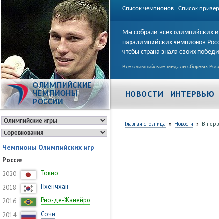
Список чемпионов
Список призе
Мы собрали всех олимпийских и
паралимпийских чемпионов Рос
чтобы страна знала своих побед
Все олимпийские медали сборных Росс
ОЛИМПИЙСКИЕ
НОВОСТИ
ИНТЕРВЬЮ
ЧЕМПИОНЫ
РОССИИ
»
»
Главная страница
Новости
В перв
Чемпионы Олимпийских игр
Россия
Токио
2020
Пхёнчхан
2018
Рио-де-Жанейро
2016
Сочи
2014