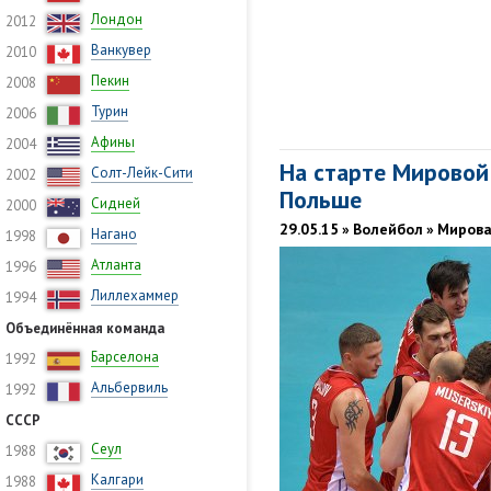
Лондон
2012
Ванкувер
2010
Пекин
2008
Турин
2006
Афины
2004
На старте Мировой
Солт-Лейк-Сити
2002
Польше
Сидней
2000
29.05.15 » Волейбол » Миров
Нагано
1998
Атланта
1996
Лиллехаммер
1994
Объединённая команда
Барселона
1992
Альбервиль
1992
СССР
Сеул
1988
Калгари
1988