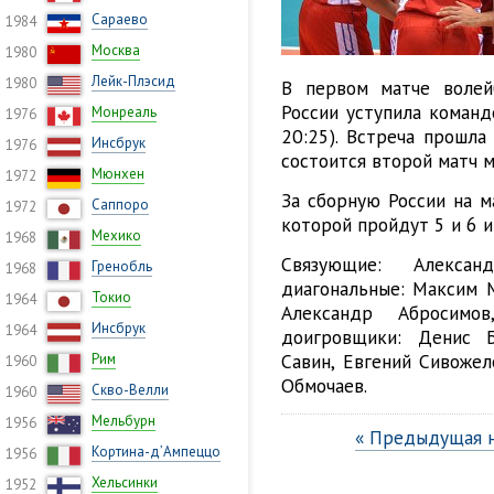
Сараево
1984
Москва
1980
Лейк-Плэсид
1980
В первом матче волей
России уступила команд
Монреаль
1976
20:25). Встреча прошла 
Инсбрук
1976
состоится второй матч 
Мюнхен
1972
За сборную России на м
Саппоро
1972
которой пройдут 5 и 6 и
Мехико
1968
Связующие: Алексан
Гренобль
1968
диагональные: Максим 
Токио
1964
Александр Абросимо
Инсбрук
1964
доигровщики: Денис Б
Савин, Евгений Сивожел
Рим
1960
Обмочаев.
Скво-Велли
1960
Мельбурн
1956
« Предыдущая 
Кортина-д’Ампеццо
1956
Хельсинки
1952