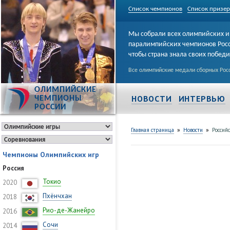
Список чемпионов
Список призе
Мы собрали всех олимпийских и
паралимпийских чемпионов Рос
чтобы страна знала своих побед
Все олимпийские медали сборных Росс
ОЛИМПИЙСКИЕ
НОВОСТИ
ИНТЕРВЬЮ
ЧЕМПИОНЫ
РОССИИ
»
»
Главная страница
Новости
Россий
Чемпионы Олимпийских игр
Россия
Токио
2020
Пхёнчхан
2018
Рио-де-Жанейро
2016
Сочи
2014