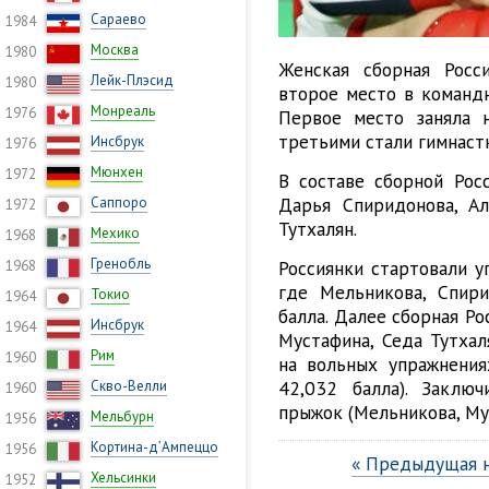
Сараево
1984
Москва
1980
Женская сборная Росс
Лейк-Плэсид
1980
второе место в командн
Монреаль
1976
Первое место заняла 
третьими стали гимнастк
Инсбрук
1976
Мюнхен
1972
В составе сборной Росс
Дарья Спиридонова, А
Саппоро
1972
Тутхалян.
Мехико
1968
Гренобль
Россиянки стартовали у
1968
где Мельникова, Спир
Токио
1964
балла. Далее сборная Ро
Инсбрук
1964
Мустафина, Седа Тутхаля
Рим
1960
на вольных упражнениях
42,032 балла). Заклю
Скво-Велли
1960
прыжок (Мельникова, Мус
Мельбурн
1956
Кортина-д’Ампеццо
1956
« Предыдущая 
Хельсинки
1952