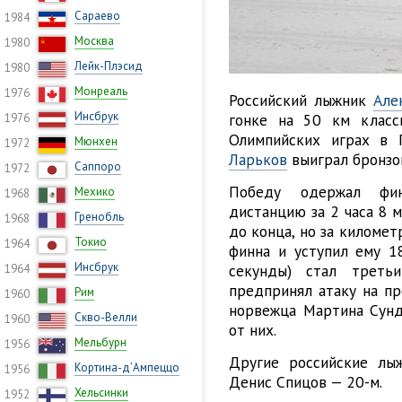
Сараево
1984
Москва
1980
Лейк-Плэсид
1980
Монреаль
1976
Российский лыжник
Але
Инсбрук
гонке на 50 км класс
1976
Олимпийских играх в 
Мюнхен
1972
Ларьков
выиграл бронзо
Саппоро
1972
Победу одержал фин
Мехико
1968
дистанцию за 2 часа 8 
Гренобль
1968
до конца, но за киломе
Токио
1964
финна и уступил ему 18
Инсбрук
секунды) стал треть
1964
предпринял атаку на пр
Рим
1960
норвежца Мартина Сунд
Скво-Велли
1960
от них.
Мельбурн
1956
Другие российские лы
Кортина-д’Ампеццо
1956
Денис Спицов — 20-м.
Хельсинки
1952