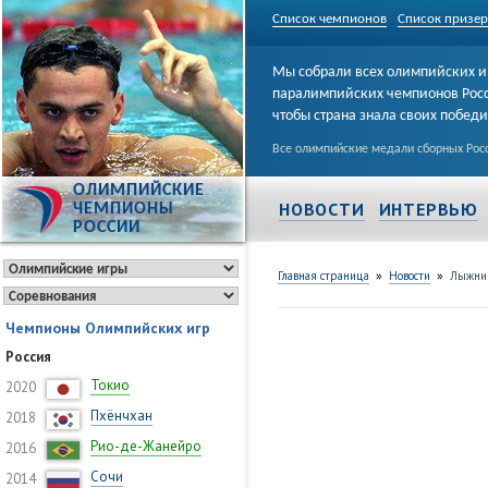
Список чемпионов
Список призе
Мы собрали всех олимпийских и
паралимпийских чемпионов Рос
чтобы страна знала своих побед
Все олимпийские медали сборных Росс
ОЛИМПИЙСКИЕ
НОВОСТИ
ИНТЕРВЬЮ
ЧЕМПИОНЫ
РОССИИ
»
»
Главная страница
Новости
Лыжник
Чемпионы Олимпийских игр
Россия
Токио
2020
Пхёнчхан
2018
Рио-де-Жанейро
2016
Сочи
2014