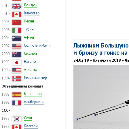
Лондон
2012
Ванкувер
2010
Пекин
2008
Турин
2006
Афины
2004
Лыжники Большунов
Солт-Лейк-Сити
2002
и бронзу в гонке н
Сидней
2000
24.02.18 » Пхёнчхан 2018 » 
Нагано
1998
Атланта
1996
Лиллехаммер
1994
Объединённая команда
Барселона
1992
Альбервиль
1992
СССР
Сеул
1988
Калгари
1988