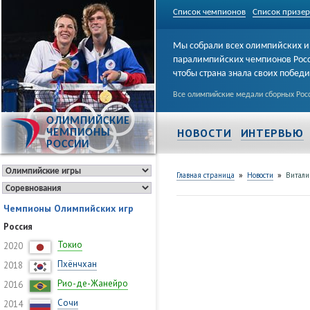
Список чемпионов
Список призе
Мы собрали всех олимпийских и
паралимпийских чемпионов Рос
чтобы страна знала своих побед
Все олимпийские медали сборных Росс
ОЛИМПИЙСКИЕ
НОВОСТИ
ИНТЕРВЬЮ
ЧЕМПИОНЫ
РОССИИ
»
»
Главная страница
Новости
Витали
Чемпионы Олимпийских игр
Россия
Токио
2020
Пхёнчхан
2018
Рио-де-Жанейро
2016
Сочи
2014