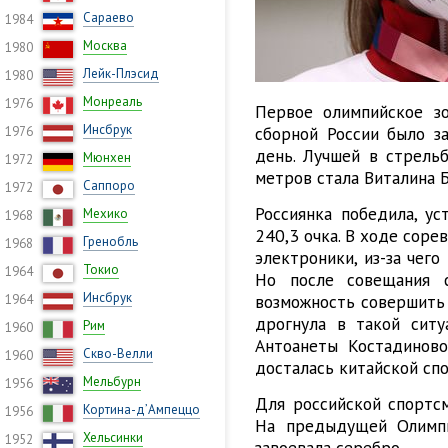
Сараево
1984
Москва
1980
Лейк-Плэсид
1980
Монреаль
1976
Первое олимпийское з
Инсбрук
сборной России было з
1976
день. Лучшей в стрельб
Мюнхен
1972
метров стала Виталина 
Саппоро
1972
Россиянка победила, у
Мехико
1968
240,3 очка. В ходе соре
Гренобль
1968
электроники, из-за чего
Токио
1964
Но после совещания с
Инсбрук
возможность совершить 
1964
дрогнула в такой сит
Рим
1960
Антоанеты Костадиновой
Скво-Велли
1960
досталась китайской сп
Мельбурн
1956
Для российской спортсм
Кортина-д’Ампеццо
1956
На предыдущей Олимпи
Хельсинки
1952
завоевала серебро.